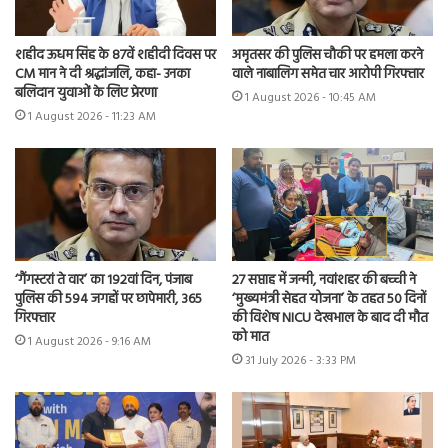
शहीद ऊधम सिंह के 87वें शहीदी दिवस पर
अमृतसर की पुलिस चौकी पर हमला करने
CM मान ने दी श्रद्धांजलि, कहा- उनका
वाले नाबालिग समेत चार आरोपी गिरफ्तार
बलिदान युवाओं के लिए प्रेरणा
1 August 2026 - 10:45 AM
1 August 2026 - 11:23 AM
‘गैंगस्टरां ते वार’ का 192वां दिन, पंजाब
27 सप्ताह में जन्मी, नवांशहर की बच्ची ने
पुलिस की 594 जगहों पर छापेमारी, 365
‘मुख्यमंत्री सेहत योजना’ के तहत 50 दिनों
गिरफ्तार
की विशेष NICU देखभाल के बाद दी मौत
को मात
1 August 2026 - 9:16 AM
31 July 2026 - 3:33 PM