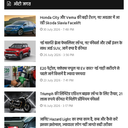
ऑटो जगत
Honda City और Verna की बढ़ी टेंशन, नए अवतार में आ
रही Skoda Slavia Facelift
30 July 2026 - 7:48 PM
नई मारुति ब्रेजा फेसलिफ्ट लॉन्च, नए फीचर्स और टर्बो इंजन के
साथ आई SUV, जानें क्या है कीमत
26 July 2026 - 3:56 PM
E20 पेट्रोल, फ्लेक्स फ्यूल या EV कार? नई गाड़ी खरीदने से
पहले जानें किसमें है ज्यादा फायदा
23 July 2026 - 7:41 PM
Triumph की लिमिटेड एडिशन बाइक लॉन्च के लिए तैयार, 21
लाख रुपये कीमत में मिलेंगे प्रीमियम फीचर्स
16 July 2026 - 3:17 PM
जानिए Hazard Light का क्या काम है, कब और कैसे करें
इसका इस्तेमाल, ज्यादातर लोग नहीं जानते सही तरीका