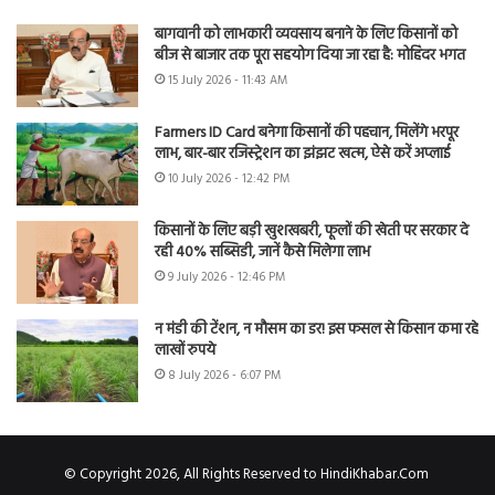
बागवानी को लाभकारी व्यवसाय बनाने के लिए किसानों को
बीज से बाजार तक पूरा सहयोग दिया जा रहा है: मोहिंदर भगत
15 July 2026 - 11:43 AM
Farmers ID Card बनेगा किसानों की पहचान, मिलेंगे भरपूर
लाभ, बार-बार रजिस्ट्रेशन का झंझट खत्म, ऐसे करें अप्लाई
10 July 2026 - 12:42 PM
किसानों के लिए बड़ी खुशखबरी, फूलों की खेती पर सरकार दे
रही 40% सब्सिडी, जानें कैसे मिलेगा लाभ
9 July 2026 - 12:46 PM
न मंडी की टेंशन, न मौसम का डर! इस फसल से किसान कमा रहे
लाखों रुपये
8 July 2026 - 6:07 PM
© Copyright 2026, All Rights Reserved to HindiKhabar.Com