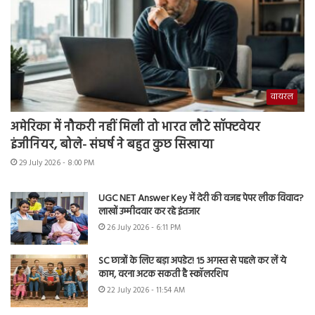
वायरल
अमेरिका में नौकरी नहीं मिली तो भारत लौटे सॉफ्टवेयर
इंजीनियर, बोले- संघर्ष ने बहुत कुछ सिखाया
29 July 2026 - 8:00 PM
UGC NET Answer Key में देरी की वजह पेपर लीक विवाद?
लाखों उम्मीदवार कर रहे इंतजार
26 July 2026 - 6:11 PM
SC छात्रों के लिए बड़ा अपडेट! 15 अगस्त से पहले कर लें ये
काम, वरना अटक सकती है स्कॉलरशिप
22 July 2026 - 11:54 AM