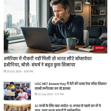
वायरल
अमेरिका में नौकरी नहीं मिली तो भारत लौटे सॉफ्टवेयर
इंजीनियर, बोले- संघर्ष ने बहुत कुछ सिखाया
29 July 2026 - 8:00 PM
UGC NET Answer Key में देरी की वजह पेपर लीक विवाद?
लाखों उम्मीदवार कर रहे इंतजार
26 July 2026 - 6:11 PM
SC छात्रों के लिए बड़ा अपडेट! 15 अगस्त से पहले कर लें ये
काम, वरना अटक सकती है स्कॉलरशिप