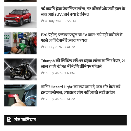
नई मारुति ब्रेजा फेसलिफ्ट लॉन्च, नए फीचर्स और टर्बो इंजन के
साथ आई SUV, जानें क्या है कीमत
26 July 2026 - 3:56 PM
E20 पेट्रोल, फ्लेक्स फ्यूल या EV कार? नई गाड़ी खरीदने से
पहले जानें किसमें है ज्यादा फायदा
23 July 2026 - 7:41 PM
Triumph की लिमिटेड एडिशन बाइक लॉन्च के लिए तैयार, 21
लाख रुपये कीमत में मिलेंगे प्रीमियम फीचर्स
16 July 2026 - 3:17 PM
जानिए Hazard Light का क्या काम है, कब और कैसे करें
इसका इस्तेमाल, ज्यादातर लोग नहीं जानते सही तरीका
12 July 2026 - 6:14 PM
खेत खलिहान