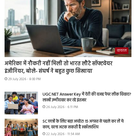
वायरल
अमेरिका में नौकरी नहीं मिली तो भारत लौटे सॉफ्टवेयर
इंजीनियर, बोले- संघर्ष ने बहुत कुछ सिखाया
29 July 2026 - 8:00 PM
UGC NET Answer Key में देरी की वजह पेपर लीक विवाद?
लाखों उम्मीदवार कर रहे इंतजार
26 July 2026 - 6:11 PM
SC छात्रों के लिए बड़ा अपडेट! 15 अगस्त से पहले कर लें ये
काम, वरना अटक सकती है स्कॉलरशिप
22 July 2026 - 11:54 AM