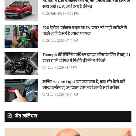
नई मारुति ब्रेजा फेसलिफ्ट लॉन्च, नए फीचर्स और टर्बो इंजन के
साथ आई SUV, जानें क्या है कीमत
26 July 2026 - 3:56 PM
E20 पेट्रोल, फ्लेक्स फ्यूल या EV कार? नई गाड़ी खरीदने से
पहले जानें किसमें है ज्यादा फायदा
23 July 2026 - 7:41 PM
Triumph की लिमिटेड एडिशन बाइक लॉन्च के लिए तैयार, 21
लाख रुपये कीमत में मिलेंगे प्रीमियम फीचर्स
16 July 2026 - 3:17 PM
जानिए Hazard Light का क्या काम है, कब और कैसे करें
इसका इस्तेमाल, ज्यादातर लोग नहीं जानते सही तरीका
12 July 2026 - 6:14 PM
खेत खलिहान