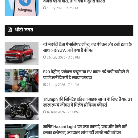
देखना पड़ेगा भारी, तीन दिनों में दूसरा नोटिस
5 July 2026 - 2:25 PM
ऑटो जगत
नई मारुति ब्रेजा फेसलिफ्ट लॉन्च, नए फीचर्स और टर्बो इंजन के
साथ आई SUV, जानें क्या है कीमत
26 July 2026 - 3:56 PM
E20 पेट्रोल, फ्लेक्स फ्यूल या EV कार? नई गाड़ी खरीदने से
पहले जानें किसमें है ज्यादा फायदा
23 July 2026 - 7:41 PM
Triumph की लिमिटेड एडिशन बाइक लॉन्च के लिए तैयार, 21
लाख रुपये कीमत में मिलेंगे प्रीमियम फीचर्स
16 July 2026 - 3:17 PM
जानिए Hazard Light का क्या काम है, कब और कैसे करें
इसका इस्तेमाल, ज्यादातर लोग नहीं जानते सही तरीका