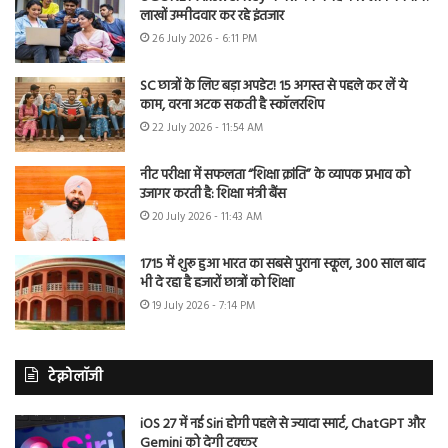
लाखों उम्मीदवार कर रहे इंतजार
26 July 2026 - 6:11 PM
SC छात्रों के लिए बड़ा अपडेट! 15 अगस्त से पहले कर लें ये
काम, वरना अटक सकती है स्कॉलरशिप
22 July 2026 - 11:54 AM
नीट परीक्षा में सफलता “शिक्षा क्रांति” के व्यापक प्रभाव को
उजागर करती है: शिक्षा मंत्री बैंस
20 July 2026 - 11:43 AM
1715 में शुरू हुआ भारत का सबसे पुराना स्कूल, 300 साल बाद
भी दे रहा है हजारों छात्रों को शिक्षा
19 July 2026 - 7:14 PM
टेक्नोलॉजी
iOS 27 में नई Siri होगी पहले से ज्यादा स्मार्ट, ChatGPT और
Gemini को देगी टक्कर