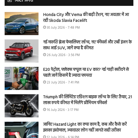
ऑटो जगत
Honda City और Verna की बढ़ी टेंशन, नए अवतार में आ
रही Skoda Slavia Facelift
30 July 2026 - 7:48 PM
नई मारुति ब्रेजा फेसलिफ्ट लॉन्च, नए फीचर्स और टर्बो इंजन के
साथ आई SUV, जानें क्या है कीमत
26 July 2026 - 3:56 PM
E20 पेट्रोल, फ्लेक्स फ्यूल या EV कार? नई गाड़ी खरीदने से
पहले जानें किसमें है ज्यादा फायदा
23 July 2026 - 7:41 PM
Triumph की लिमिटेड एडिशन बाइक लॉन्च के लिए तैयार, 21
लाख रुपये कीमत में मिलेंगे प्रीमियम फीचर्स
16 July 2026 - 3:17 PM
जानिए Hazard Light का क्या काम है, कब और कैसे करें
इसका इस्तेमाल, ज्यादातर लोग नहीं जानते सही तरीका
12 July 2026 - 6:14 PM