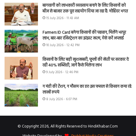
बागवानी को लाभकारी व्यवसाय बनाने के लिए किसानों को
बीज से बाजार तक पूरा सहयोग दिया जा रहा है: मोहिंदर भगत
15 July 2026 - 11:43 AM
Farmers ID Card बनेगा किसानों की पहचान, मिलेंगे भरपूर
लाभ, बार-बार रजिस्ट्रेशन का झंझट खत्म, ऐसे करें अप्लाई
10 July 2026 - 12:42 PM
किसानों के लिए बड़ी खुशखबरी, फूलों की खेती पर सरकार दे
रही 40% सब्सिडी, जानें कैसे मिलेगा लाभ
9 July 2026 - 12:46 PM
न मंडी की टेंशन, न मौसम का डर! इस फसल से किसान कमा रहे
लाखों रुपये
8 July 2026 - 6:07 PM
© Copyright 2026, All Rights Reserved to HindiKhabar.Com