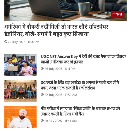
वायरल
अमेरिका में नौकरी नहीं मिली तो भारत लौटे सॉफ्टवेयर
इंजीनियर, बोले- संघर्ष ने बहुत कुछ सिखाया
29 July 2026 - 8:00 PM
UGC NET Answer Key में देरी की वजह पेपर लीक विवाद?
लाखों उम्मीदवार कर रहे इंतजार
26 July 2026 - 6:11 PM
SC छात्रों के लिए बड़ा अपडेट! 15 अगस्त से पहले कर लें ये
काम, वरना अटक सकती है स्कॉलरशिप
22 July 2026 - 11:54 AM
नीट परीक्षा में सफलता “शिक्षा क्रांति” के व्यापक प्रभाव को
उजागर करती है: शिक्षा मंत्री बैंस
20 July 2026 - 11:43 AM