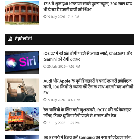
1715 में शुरू हुआ भारत का सबसे पुराना स्कूल, 300 साल बाद
भी दे रहा है हजारों छात्रों को शिक्षा
19 July 2026 - 7:14 PM
टेक्नोलॉजी
iOS 27 में नई Siri होगी पहले से ज्यादा स्मार्ट, ChatGPT और
Gemini को देगी टक्कर
25 July 2026 - 7:52 PM
Audi और Apple के पूर्व डिजाइनरों ने बनाई लग्जरी इलेक्ट्रिक
बग्गी, 100 किमी से ज्यादा की रेंज के साथ आएगी यह अनोखी
EV
19 July 2026 - 4:48 PM
रेल यात्रियों के लिए बड़ी खुशखबरी, IRCTC की नई वेबसाइट
लॉन्च, टिकट बुकिंग होगी पहले से आसान और तेज
16 July 2026 - 1:45 PM
999 रुपये में रिजर्व करें Samsung का नया फोल्डेबल फोन,