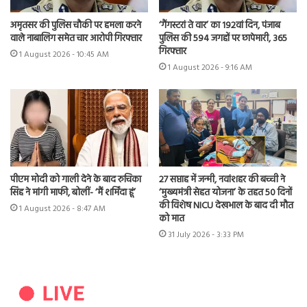
अमृतसर की पुलिस चौकी पर हमला करने
‘गैंगस्टरां ते वार’ का 192वां दिन, पंजाब
वाले नाबालिग समेत चार आरोपी गिरफ्तार
पुलिस की 594 जगहों पर छापेमारी, 365
गिरफ्तार
1 August 2026 - 10:45 AM
1 August 2026 - 9:16 AM
पीएम मोदी को गाली देने के बाद रुचिका
27 सप्ताह में जन्मी, नवांशहर की बच्ची ने
सिंह ने मांगी माफी, बोलीं- ‘मैं शर्मिंदा हूं’
‘मुख्यमंत्री सेहत योजना’ के तहत 50 दिनों
की विशेष NICU देखभाल के बाद दी मौत
1 August 2026 - 8:47 AM
को मात
31 July 2026 - 3:33 PM