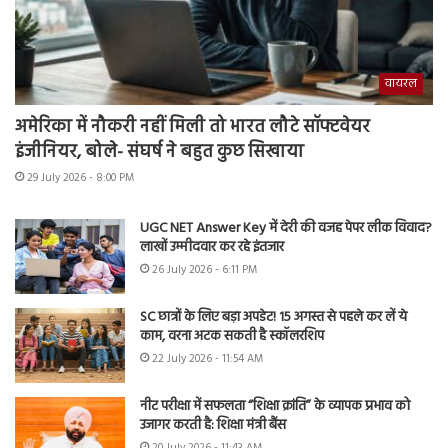
वायरल
अमेरिका में नौकरी नहीं मिली तो भारत लौटे सॉफ्टवेयर
इंजीनियर, बोले- संघर्ष ने बहुत कुछ सिखाया
29 July 2026 - 8:00 PM
UGC NET Answer Key में देरी की वजह पेपर लीक विवाद?
लाखों उम्मीदवार कर रहे इंतजार
26 July 2026 - 6:11 PM
SC छात्रों के लिए बड़ा अपडेट! 15 अगस्त से पहले कर लें ये
काम, वरना अटक सकती है स्कॉलरशिप
22 July 2026 - 11:54 AM
नीट परीक्षा में सफलता “शिक्षा क्रांति” के व्यापक प्रभाव को
उजागर करती है: शिक्षा मंत्री बैंस
20 July 2026 - 11:43 AM