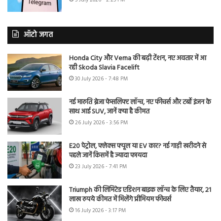
ऑटो जगत
Honda City और Verna की बढ़ी टेंशन, नए अवतार में आ
रही Skoda Slavia Facelift
30 July 2026 - 7:48 PM
नई मारुति ब्रेजा फेसलिफ्ट लॉन्च, नए फीचर्स और टर्बो इंजन के
साथ आई SUV, जानें क्या है कीमत
26 July 2026 - 3:56 PM
E20 पेट्रोल, फ्लेक्स फ्यूल या EV कार? नई गाड़ी खरीदने से
पहले जानें किसमें है ज्यादा फायदा
23 July 2026 - 7:41 PM
Triumph की लिमिटेड एडिशन बाइक लॉन्च के लिए तैयार, 21
लाख रुपये कीमत में मिलेंगे प्रीमियम फीचर्स
16 July 2026 - 3:17 PM