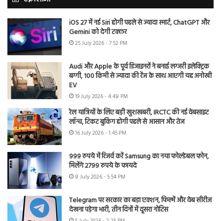
iOS 27 में नई Siri होगी पहले से ज्यादा स्मार्ट, ChatGPT और
Gemini को देगी टक्कर
25 July 2026 - 7:52 PM
Audi और Apple के पूर्व डिजाइनरों ने बनाई लग्जरी इलेक्ट्रिक
बग्गी, 100 किमी से ज्यादा की रेंज के साथ आएगी यह अनोखी
EV
19 July 2026 - 4:48 PM
रेल यात्रियों के लिए बड़ी खुशखबरी, IRCTC की नई वेबसाइट
लॉन्च, टिकट बुकिंग होगी पहले से आसान और तेज
16 July 2026 - 1:45 PM
999 रुपये में रिजर्व करें Samsung का नया फोल्डेबल फोन,
मिलेंगे 2799 रुपये के फायदे
8 July 2026 - 5:54 PM
Telegram पर सरकार का बड़ा एक्शन, फिल्में और वेब सीरीज
देखना पड़ेगा भारी, तीन दिनों में दूसरा नोटिस
5 July 2026 - 2:25 PM