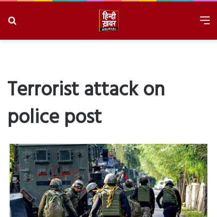
Search
M
for
8/6/2026, 3:36:24 AM
Terrorist attack on
police post