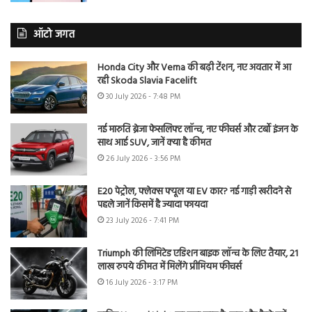
ऑटो जगत
Honda City और Verna की बढ़ी टेंशन, नए अवतार में आ
रही Skoda Slavia Facelift
30 July 2026 - 7:48 PM
नई मारुति ब्रेजा फेसलिफ्ट लॉन्च, नए फीचर्स और टर्बो इंजन के
साथ आई SUV, जानें क्या है कीमत
26 July 2026 - 3:56 PM
E20 पेट्रोल, फ्लेक्स फ्यूल या EV कार? नई गाड़ी खरीदने से
पहले जानें किसमें है ज्यादा फायदा
23 July 2026 - 7:41 PM
Triumph की लिमिटेड एडिशन बाइक लॉन्च के लिए तैयार, 21
लाख रुपये कीमत में मिलेंगे प्रीमियम फीचर्स
16 July 2026 - 3:17 PM