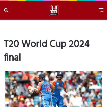
Search
M
for
8/6/2026, 8:52:32 PM
T20 World Cup 2024
final