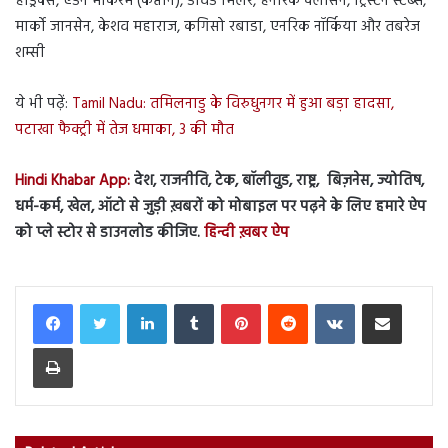
हेंड्रिक्स, एडेन मार्करम (कप्तान), डेविड मिलर, हेनरिक क्लासेन, ट्रिस्टन स्टब्स,
मार्को जानसेन, केशव महाराज, कगिसो रबाडा, एनरिक नॉर्किया और तबरेज
शम्सी
ये भी पढ़ें:
Tamil Nadu: तमिलनाडु के विरुधुनगर में हुआ बड़ा हादसा,
पटाखा फैक्ट्री में तेज धमाका, 3 की मौत
Hindi Khabar App:
देश, राजनीति, टेक, बॉलीवुड, राष्ट्र, बिज़नेस, ज्योतिष,
धर्म-कर्म, खेल, ऑटो से जुड़ी ख़बरों को मोबाइल पर पढ़ने के लिए हमारे ऐप
को प्ले स्टोर से डाउनलोड कीजिए.
हिन्दी ख़बर ऐप
LinkedIn
Tumblr
Pinterest
Reddit
VKontakte
Share via Email
Print