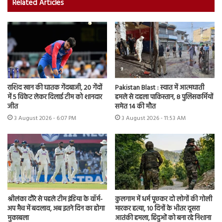
Related Articles
राशिद खान की घातक गेंदबाजी, 20 गेंदों
Pakistan Blast : स्वात में आत्मघाती
में 5 विकेट लेकर दिलाई टीम को शानदार
हमले से दहला पाकिस्तान, 8 पुलिसकर्मियों
जीत
समेत 14 की मौत
3 August 2026 - 6:07 PM
3 August 2026 - 11:53 AM
श्रीलंका दौरे से पहले टीम इंडिया के वॉर्म-
कुलगाम में धर्म पूछकर दो लोगों की गोली
अप मैच में बदलाव, अब इतने दिन का होगा
मारकर हत्या, 10 दिनों के भीतर दूसरा
मुकाबला
आतंकी हमला, हिंदुओं को बना रहे निशाना