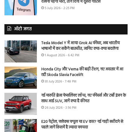
देखना पड़ेगा भारी, तीन दिनों में दूसरा नोटिस
5 July 2026 - 2:25 PM
ऑटो जगत
Tesla Model Y में आया Grok AI फीचर, अब भारतीय
भाषाओं में कर सकेंगे बातचीत, जानिए क्या-क्या बदलेगा
1 August 2026 - 6:42 PM
Honda City और Verna की बढ़ी टेंशन, नए अवतार में आ
रही Skoda Slavia Facelift
30 July 2026 - 7:48 PM
नई मारुति ब्रेजा फेसलिफ्ट लॉन्च, नए फीचर्स और टर्बो इंजन के
साथ आई SUV, जानें क्या है कीमत
26 July 2026 - 3:56 PM
E20 पेट्रोल, फ्लेक्स फ्यूल या EV कार? नई गाड़ी खरीदने से
पहले जानें किसमें है ज्यादा फायदा