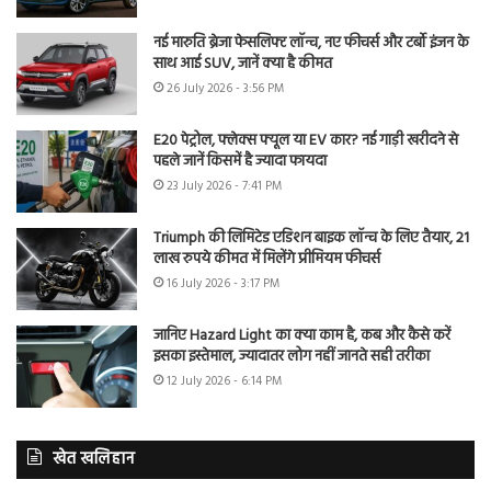
नई मारुति ब्रेजा फेसलिफ्ट लॉन्च, नए फीचर्स और टर्बो इंजन के
साथ आई SUV, जानें क्या है कीमत
26 July 2026 - 3:56 PM
E20 पेट्रोल, फ्लेक्स फ्यूल या EV कार? नई गाड़ी खरीदने से
पहले जानें किसमें है ज्यादा फायदा
23 July 2026 - 7:41 PM
Triumph की लिमिटेड एडिशन बाइक लॉन्च के लिए तैयार, 21
लाख रुपये कीमत में मिलेंगे प्रीमियम फीचर्स
16 July 2026 - 3:17 PM
जानिए Hazard Light का क्या काम है, कब और कैसे करें
इसका इस्तेमाल, ज्यादातर लोग नहीं जानते सही तरीका
12 July 2026 - 6:14 PM
खेत खलिहान