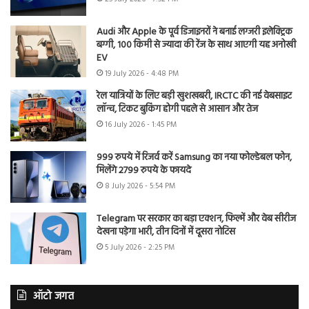
Audi और Apple के पूर्व डिजाइनरों ने बनाई लग्जरी इलेक्ट्रिक
बग्गी, 100 किमी से ज्यादा की रेंज के साथ आएगी यह अनोखी
EV
19 July 2026 - 4:48 PM
रेल यात्रियों के लिए बड़ी खुशखबरी, IRCTC की नई वेबसाइट
लॉन्च, टिकट बुकिंग होगी पहले से आसान और तेज
16 July 2026 - 1:45 PM
999 रुपये में रिजर्व करें Samsung का नया फोल्डेबल फोन,
मिलेंगे 2799 रुपये के फायदे
8 July 2026 - 5:54 PM
Telegram पर सरकार का बड़ा एक्शन, फिल्में और वेब सीरीज
देखना पड़ेगा भारी, तीन दिनों में दूसरा नोटिस
5 July 2026 - 2:25 PM
ऑटो जगत