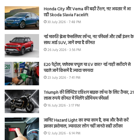
Honda City और Verna की बढ़ी टेंशन, नए अवतार में आ
रही Skoda Slavia Facelift
30 July 2026 - 7:48 PM
नई मारुति ब्रेजा फेसलिफ्ट लॉन्च, नए फीचर्स और टर्बो इंजन के
साथ आई SUV, जानें क्या है कीमत
26 July 2026 - 3:56 PM
E20 पेट्रोल, फ्लेक्स फ्यूल या EV कार? नई गाड़ी खरीदने से
पहले जानें किसमें है ज्यादा फायदा
23 July 2026 - 7:41 PM
Triumph की लिमिटेड एडिशन बाइक लॉन्च के लिए तैयार, 21
लाख रुपये कीमत में मिलेंगे प्रीमियम फीचर्स
16 July 2026 - 3:17 PM
जानिए Hazard Light का क्या काम है, कब और कैसे करें
इसका इस्तेमाल, ज्यादातर लोग नहीं जानते सही तरीका
12 July 2026 - 6:14 PM