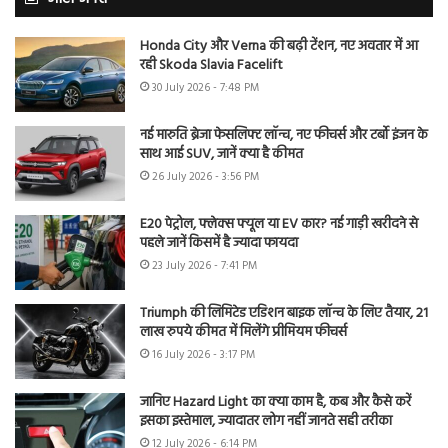
Honda City और Verna की बढ़ी टेंशन, नए अवतार में आ
रही Skoda Slavia Facelift
30 July 2026 - 7:48 PM
नई मारुति ब्रेजा फेसलिफ्ट लॉन्च, नए फीचर्स और टर्बो इंजन के
साथ आई SUV, जानें क्या है कीमत
26 July 2026 - 3:56 PM
E20 पेट्रोल, फ्लेक्स फ्यूल या EV कार? नई गाड़ी खरीदने से
पहले जानें किसमें है ज्यादा फायदा
23 July 2026 - 7:41 PM
Triumph की लिमिटेड एडिशन बाइक लॉन्च के लिए तैयार, 21
लाख रुपये कीमत में मिलेंगे प्रीमियम फीचर्स
16 July 2026 - 3:17 PM
जानिए Hazard Light का क्या काम है, कब और कैसे करें
इसका इस्तेमाल, ज्यादातर लोग नहीं जानते सही तरीका
12 July 2026 - 6:14 PM