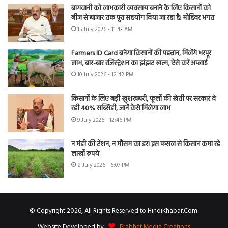
बागवानी को लाभकारी व्यवसाय बनाने के लिए किसानों को
बीज से बाजार तक पूरा सहयोग दिया जा रहा है: मोहिंदर भगत
15 July 2026 - 11:43 AM
Farmers ID Card बनेगा किसानों की पहचान, मिलेंगे भरपूर
लाभ, बार-बार रजिस्ट्रेशन का झंझट खत्म, ऐसे करें अप्लाई
10 July 2026 - 12:42 PM
किसानों के लिए बड़ी खुशखबरी, फूलों की खेती पर सरकार दे
रही 40% सब्सिडी, जानें कैसे मिलेगा लाभ
9 July 2026 - 12:46 PM
न मंडी की टेंशन, न मौसम का डर! इस फसल से किसान कमा रहे
लाखों रुपये
8 July 2026 - 6:07 PM
© Copyright 2026, All Rights Reserved to HindiKhabar.Com
Website Developed by
Prabhat Media Creations