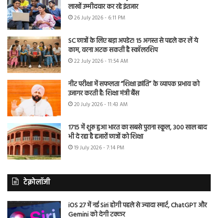
लाखों उम्मीदवार कर रहे इंतजार
26 July 2026 - 6:11 PM
SC छात्रों के लिए बड़ा अपडेट! 15 अगस्त से पहले कर लें ये
काम, वरना अटक सकती है स्कॉलरशिप
22 July 2026 - 11:54 AM
नीट परीक्षा में सफलता “शिक्षा क्रांति” के व्यापक प्रभाव को
उजागर करती है: शिक्षा मंत्री बैंस
20 July 2026 - 11:43 AM
1715 में शुरू हुआ भारत का सबसे पुराना स्कूल, 300 साल बाद
भी दे रहा है हजारों छात्रों को शिक्षा
19 July 2026 - 7:14 PM
टेक्नोलॉजी
iOS 27 में नई Siri होगी पहले से ज्यादा स्मार्ट, ChatGPT और
Gemini को देगी टक्कर