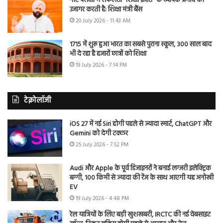
नीट परीक्षा में सफलता “शिक्षा क्रांति” के व्यापक प्रभाव को
उजागर करती है: शिक्षा मंत्री बैंस
20 July 2026 - 11:43 AM
1715 में शुरू हुआ भारत का सबसे पुराना स्कूल, 300 साल बाद
भी दे रहा है हजारों छात्रों को शिक्षा
19 July 2026 - 7:14 PM
टेक्नोलॉजी
iOS 27 में नई Siri होगी पहले से ज्यादा स्मार्ट, ChatGPT और
Gemini को देगी टक्कर
25 July 2026 - 7:52 PM
Audi और Apple के पूर्व डिजाइनरों ने बनाई लग्जरी इलेक्ट्रिक
बग्गी, 100 किमी से ज्यादा की रेंज के साथ आएगी यह अनोखी
EV
19 July 2026 - 4:48 PM
रेल यात्रियों के लिए बड़ी खुशखबरी, IRCTC की नई वेबसाइट