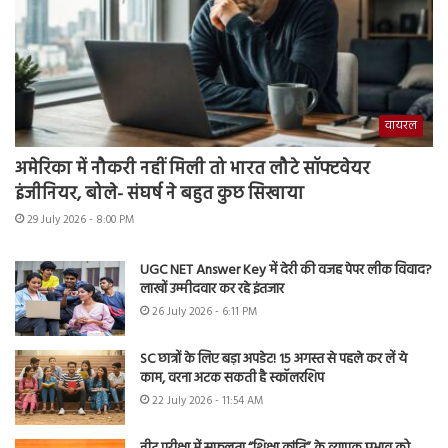
वायरल
अमेरिका में नौकरी नहीं मिली तो भारत लौटे सॉफ्टवेयर
इंजीनियर, बोले- संघर्ष ने बहुत कुछ सिखाया
29 July 2026 - 8:00 PM
UGC NET Answer Key में देरी की वजह पेपर लीक विवाद?
लाखों उम्मीदवार कर रहे इंतजार
26 July 2026 - 6:11 PM
SC छात्रों के लिए बड़ा अपडेट! 15 अगस्त से पहले कर लें ये
काम, वरना अटक सकती है स्कॉलरशिप
22 July 2026 - 11:54 AM