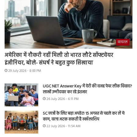
वायरल
अमेरिका में नौकरी नहीं मिली तो भारत लौटे सॉफ्टवेयर
इंजीनियर, बोले- संघर्ष ने बहुत कुछ सिखाया
29 July 2026 - 8:00 PM
UGC NET Answer Key में देरी की वजह पेपर लीक विवाद?
लाखों उम्मीदवार कर रहे इंतजार
26 July 2026 - 6:11 PM
SC छात्रों के लिए बड़ा अपडेट! 15 अगस्त से पहले कर लें ये
काम, वरना अटक सकती है स्कॉलरशिप
22 July 2026 - 11:54 AM