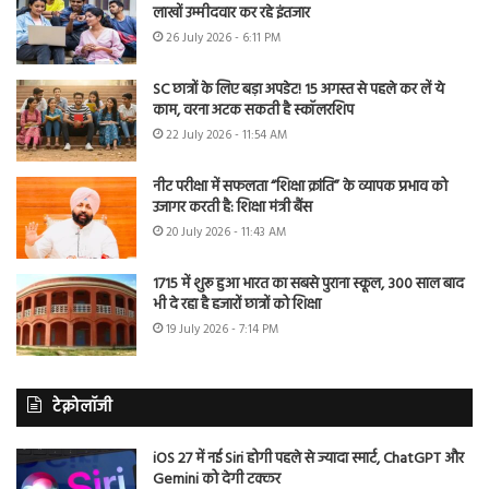
लाखों उम्मीदवार कर रहे इंतजार
26 July 2026 - 6:11 PM
SC छात्रों के लिए बड़ा अपडेट! 15 अगस्त से पहले कर लें ये
काम, वरना अटक सकती है स्कॉलरशिप
22 July 2026 - 11:54 AM
नीट परीक्षा में सफलता “शिक्षा क्रांति” के व्यापक प्रभाव को
उजागर करती है: शिक्षा मंत्री बैंस
20 July 2026 - 11:43 AM
1715 में शुरू हुआ भारत का सबसे पुराना स्कूल, 300 साल बाद
भी दे रहा है हजारों छात्रों को शिक्षा
19 July 2026 - 7:14 PM
टेक्नोलॉजी
iOS 27 में नई Siri होगी पहले से ज्यादा स्मार्ट, ChatGPT और
Gemini को देगी टक्कर