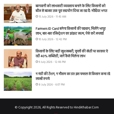
बागवानी को लाभकारी व्यवसाय बनाने के लिए किसानों को
बीज से बाजार तक पूरा सहयोग दिया जा रहा है: मोहिंदर भगत
15 July 2026 - 11:43 AM
Farmers ID Card बनेगा किसानों की पहचान, मिलेंगे भरपूर
लाभ, बार-बार रजिस्ट्रेशन का झंझट खत्म, ऐसे करें अप्लाई
10 July 2026 - 12:42 PM
किसानों के लिए बड़ी खुशखबरी, फूलों की खेती पर सरकार दे
रही 40% सब्सिडी, जानें कैसे मिलेगा लाभ
9 July 2026 - 12:46 PM
न मंडी की टेंशन, न मौसम का डर! इस फसल से किसान कमा रहे
लाखों रुपये
8 July 2026 - 6:07 PM
© Copyright 2026, All Rights Reserved to HindiKhabar.Com