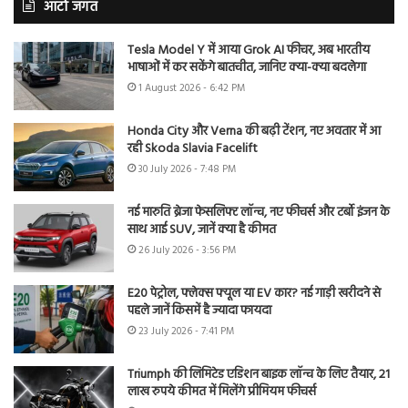
ऑटो जगत
Tesla Model Y में आया Grok AI फीचर, अब भारतीय
भाषाओं में कर सकेंगे बातचीत, जानिए क्या-क्या बदलेगा
1 August 2026 - 6:42 PM
Honda City और Verna की बढ़ी टेंशन, नए अवतार में आ
रही Skoda Slavia Facelift
30 July 2026 - 7:48 PM
नई मारुति ब्रेजा फेसलिफ्ट लॉन्च, नए फीचर्स और टर्बो इंजन के
साथ आई SUV, जानें क्या है कीमत
26 July 2026 - 3:56 PM
E20 पेट्रोल, फ्लेक्स फ्यूल या EV कार? नई गाड़ी खरीदने से
पहले जानें किसमें है ज्यादा फायदा
23 July 2026 - 7:41 PM
Triumph की लिमिटेड एडिशन बाइक लॉन्च के लिए तैयार, 21
लाख रुपये कीमत में मिलेंगे प्रीमियम फीचर्स