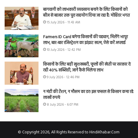
बागवानी को लाभकारी व्यवसाय बनाने के लिए किसानों को
बीज से बाजार तक पूरा सहयोग दिया जा रहा है: मोहिंदर भगत
15 July 2026 - 11:43 AM
Farmers ID Card बनेगा किसानों की पहचान, मिलेंगे भरपूर
लाभ, बार-बार रजिस्ट्रेशन का झंझट खत्म, ऐसे करें अप्लाई
10 July 2026 - 12:42 PM
किसानों के लिए बड़ी खुशखबरी, फूलों की खेती पर सरकार दे
रही 40% सब्सिडी, जानें कैसे मिलेगा लाभ
9 July 2026 - 12:46 PM
न मंडी की टेंशन, न मौसम का डर! इस फसल से किसान कमा रहे
लाखों रुपये
8 July 2026 - 6:07 PM
© Copyright 2026, All Rights Reserved to HindiKhabar.Com