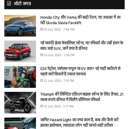
ऑटो जगत
Honda City और Verna की बढ़ी टेंशन, नए अवतार में आ
रही Skoda Slavia Facelift
30 July 2026 - 7:48 PM
नई मारुति ब्रेजा फेसलिफ्ट लॉन्च, नए फीचर्स और टर्बो इंजन के
साथ आई SUV, जानें क्या है कीमत
26 July 2026 - 3:56 PM
E20 पेट्रोल, फ्लेक्स फ्यूल या EV कार? नई गाड़ी खरीदने से
पहले जानें किसमें है ज्यादा फायदा
23 July 2026 - 7:41 PM
Triumph की लिमिटेड एडिशन बाइक लॉन्च के लिए तैयार, 21
लाख रुपये कीमत में मिलेंगे प्रीमियम फीचर्स
16 July 2026 - 3:17 PM
जानिए Hazard Light का क्या काम है, कब और कैसे करें
इसका इस्तेमाल, ज्यादातर लोग नहीं जानते सही तरीका