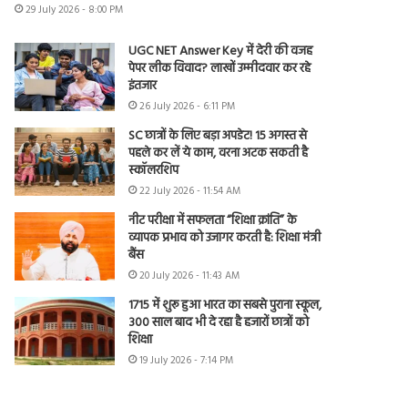
29 July 2026 - 8:00 PM
UGC NET Answer Key में देरी की वजह
पेपर लीक विवाद? लाखों उम्मीदवार कर रहे
इंतजार
26 July 2026 - 6:11 PM
SC छात्रों के लिए बड़ा अपडेट! 15 अगस्त से
पहले कर लें ये काम, वरना अटक सकती है
स्कॉलरशिप
22 July 2026 - 11:54 AM
नीट परीक्षा में सफलता “शिक्षा क्रांति” के
व्यापक प्रभाव को उजागर करती है: शिक्षा मंत्री
बैंस
20 July 2026 - 11:43 AM
1715 में शुरू हुआ भारत का सबसे पुराना स्कूल,
300 साल बाद भी दे रहा है हजारों छात्रों को
शिक्षा
19 July 2026 - 7:14 PM