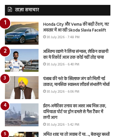
ताज़ा समाचार
Honda City और Verna की बढ़ी टेंशन, नए
अवतार में आ रही Skoda Slavia Facelift
30 July 2026 - 7:48 PM
अजिंक्य रहाणे ने लिया संन्यास, लेकिन कप्तानी
का ये रिकॉर्ड आज तक कोई नहीं तोड़ पाया
30 July 2026 - 6:40 PM
पंजाब की नशे के खिलाफ जंग को मिली नई
ताकत, मानसिक स्वास्थ्य लीडर्स संभालेंगे मोर्चा
30 July 2026 - 6:06 PM
ईरान-अमेरिका तनाव का असर अब मिस्र तक,
दमियाता पोर्ट पर ड्रोन हमले से गैस टैंकर में
लगी आग
30 July 2026 - 5:42 PM
अमित शाह या तो जवाब दें या…., बेकसूर बच्चों