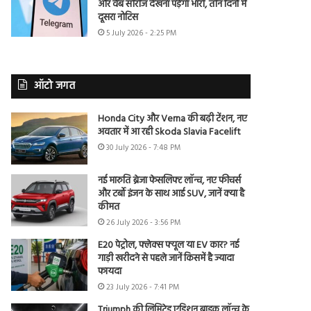
और वेब सीरीज देखना पड़ेगा भारी, तीन दिनों में
दूसरा नोटिस
5 July 2026 - 2:25 PM
ऑटो जगत
Honda City और Verna की बढ़ी टेंशन, नए
अवतार में आ रही Skoda Slavia Facelift
30 July 2026 - 7:48 PM
नई मारुति ब्रेजा फेसलिफ्ट लॉन्च, नए फीचर्स
और टर्बो इंजन के साथ आई SUV, जानें क्या है
कीमत
26 July 2026 - 3:56 PM
E20 पेट्रोल, फ्लेक्स फ्यूल या EV कार? नई
गाड़ी खरीदने से पहले जानें किसमें है ज्यादा
फायदा
23 July 2026 - 7:41 PM
Triumph की लिमिटेड एडिशन बाइक लॉन्च के