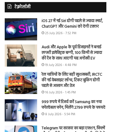
टेक्नोलॉजी
iOS 27 में नई Siri होगी पहले से ज्यादा स्मार्ट,
ChatGPT और Gemini को देगी टक्कर
25 July 2026 - 7:52 PM
Audi और Apple के पूर्व डिजाइनरों ने बनाई
लग्जरी इलेक्ट्रिक बग्गी, 100 किमी से ज्यादा
की रेंज के साथ आएगी यह अनोखी EV
19 July 2026 - 4:48 PM
रेल यात्रियों के लिए बड़ी खुशखबरी, IRCTC
की नई वेबसाइट लॉन्च, टिकट बुकिंग होगी
पहले से आसान और तेज
16 July 2026 - 1:45 PM
999 रुपये में रिजर्व करें Samsung का नया
फोल्डेबल फोन, मिलेंगे 2799 रुपये के फायदे
8 July 2026 - 5:54 PM
Telegram पर सरकार का बड़ा एक्शन, फिल्में