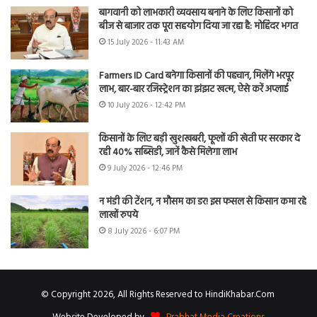
बागवानी को लाभकारी व्यवसाय बनाने के लिए किसानों को
बीज से बाजार तक पूरा सहयोग दिया जा रहा है: मोहिंदर भगत
15 July 2026 - 11:43 AM
Farmers ID Card बनेगा किसानों की पहचान, मिलेंगे भरपूर
लाभ, बार-बार रजिस्ट्रेशन का झंझट खत्म, ऐसे करें अप्लाई
10 July 2026 - 12:42 PM
किसानों के लिए बड़ी खुशखबरी, फूलों की खेती पर सरकार दे
रही 40% सब्सिडी, जानें कैसे मिलेगा लाभ
9 July 2026 - 12:46 PM
न मंडी की टेंशन, न मौसम का डर! इस फसल से किसान कमा रहे
लाखों रुपये
8 July 2026 - 6:07 PM
© Copyright 2026, All Rights Reserved to HindiKhabar.Com