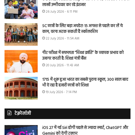
लाखों उम्मीदवार कर रहे इंतजार
26 July 2026 - 6:11 PM
SC छात्रों के लिए बड़ा अपडेट! 15 अगस्त से पहले कर लें ये
काम, वरना अटक सकती है स्कॉलरशिप
22 July 2026 - 11:54 AM
नीट परीक्षा में सफलता “शिक्षा क्रांति” के व्यापक प्रभाव को
उजागर करती है: शिक्षा मंत्री बैंस
20 July 2026 - 11:43 AM
1715 में शुरू हुआ भारत का सबसे पुराना स्कूल, 300 साल बाद
भी दे रहा है हजारों छात्रों को शिक्षा
19 July 2026 - 7:14 PM
टेक्नोलॉजी
iOS 27 में नई Siri होगी पहले से ज्यादा स्मार्ट, ChatGPT और
Gemini को देगी टक्कर