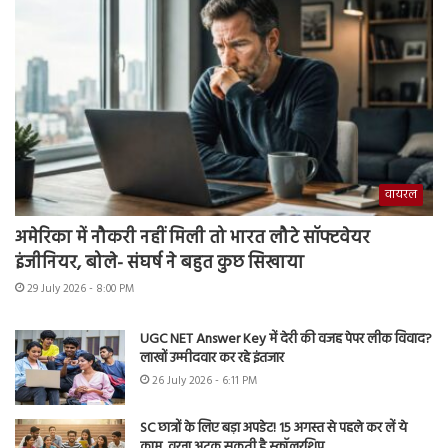
वायरल
अमेरिका में नौकरी नहीं मिली तो भारत लौटे सॉफ्टवेयर
इंजीनियर, बोले- संघर्ष ने बहुत कुछ सिखाया
29 July 2026 - 8:00 PM
UGC NET Answer Key में देरी की वजह पेपर लीक विवाद?
लाखों उम्मीदवार कर रहे इंतजार
26 July 2026 - 6:11 PM
SC छात्रों के लिए बड़ा अपडेट! 15 अगस्त से पहले कर लें ये
काम, वरना अटक सकती है स्कॉलरशिप