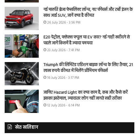
नई मारुति ब्रेजा फेसलिफ्ट लॉन्च, नए फीचर्स और टर्बो इंजन के
साथ आई SUV, जानें क्या है कीमत
26 July 2026 - 3:56 PM
E20 पेट्रोल, फ्लेक्स फ्यूल या EV कार? नई गाड़ी खरीदने से
पहले जानें किसमें है ज्यादा फायदा
23 July 2026 - 7:41 PM
Triumph की लिमिटेड एडिशन बाइक लॉन्च के लिए तैयार, 21
लाख रुपये कीमत में मिलेंगे प्रीमियम फीचर्स
16 July 2026 - 3:17 PM
जानिए Hazard Light का क्या काम है, कब और कैसे करें
इसका इस्तेमाल, ज्यादातर लोग नहीं जानते सही तरीका
12 July 2026 - 6:14 PM
खेत खलिहान