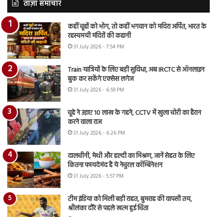
ताज़ा समाचार
कहीं चूहों को भोग, तो कहीं भगवान को मदिरा अर्पित, भारत के
रहस्यमयी मंदिरों की कहानी
31 July 2026 - 7:54 PM
Train यात्रियों के लिए बड़ी सुविधा, अब IRCTC से ऑनलाइन
बुक कर सकेंगे एक्सेस लगेज
31 July 2026 - 6:59 PM
चूहे ने उड़ाए 10 लाख के गहने, CCTV में खुला चोरी का हैरान
करने वाला राज
31 July 2026 - 6:26 PM
दालचीनी, मेथी और हल्दी का मिश्रण, जानें सेहत के लिए
कितना फायदेमंद है ये नेचुरल कॉम्बिनेशन
31 July 2026 - 5:57 PM
टीम इंडिया को मिली बड़ी राहत, बुमराह की वापसी तय,
श्रीलंका दौरे से पहले खत्म हुई चिंता