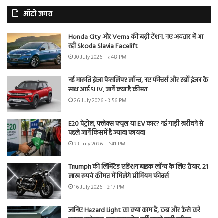
ऑटो जगत
Honda City और Verna की बढ़ी टेंशन, नए अवतार में आ
रही Skoda Slavia Facelift
30 July 2026 - 7:48 PM
नई मारुति ब्रेजा फेसलिफ्ट लॉन्च, नए फीचर्स और टर्बो इंजन के
साथ आई SUV, जानें क्या है कीमत
26 July 2026 - 3:56 PM
E20 पेट्रोल, फ्लेक्स फ्यूल या EV कार? नई गाड़ी खरीदने से
पहले जानें किसमें है ज्यादा फायदा
23 July 2026 - 7:41 PM
Triumph की लिमिटेड एडिशन बाइक लॉन्च के लिए तैयार, 21
लाख रुपये कीमत में मिलेंगे प्रीमियम फीचर्स
16 July 2026 - 3:17 PM
जानिए Hazard Light का क्या काम है, कब और कैसे करें