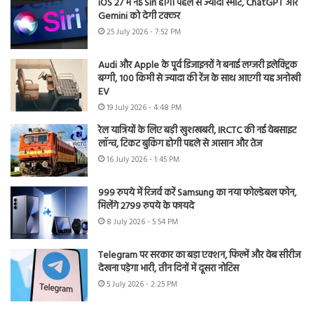
iOS 27 में नई Siri होगी पहले से ज्यादा स्मार्ट, ChatGPT और
Gemini को देगी टक्कर
25 July 2026 - 7:52 PM
Audi और Apple के पूर्व डिजाइनरों ने बनाई लग्जरी इलेक्ट्रिक
बग्गी, 100 किमी से ज्यादा की रेंज के साथ आएगी यह अनोखी
EV
19 July 2026 - 4:48 PM
रेल यात्रियों के लिए बड़ी खुशखबरी, IRCTC की नई वेबसाइट
लॉन्च, टिकट बुकिंग होगी पहले से आसान और तेज
16 July 2026 - 1:45 PM
999 रुपये में रिजर्व करें Samsung का नया फोल्डेबल फोन,
मिलेंगे 2799 रुपये के फायदे
8 July 2026 - 5:54 PM
Telegram पर सरकार का बड़ा एक्शन, फिल्में और वेब सीरीज
देखना पड़ेगा भारी, तीन दिनों में दूसरा नोटिस
5 July 2026 - 2:25 PM