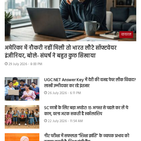
वायरल
अमेरिका में नौकरी नहीं मिली तो भारत लौटे सॉफ्टवेयर
इंजीनियर, बोले- संघर्ष ने बहुत कुछ सिखाया
29 July 2026 - 8:00 PM
UGC NET Answer Key में देरी की वजह पेपर लीक विवाद?
लाखों उम्मीदवार कर रहे इंतजार
26 July 2026 - 6:11 PM
SC छात्रों के लिए बड़ा अपडेट! 15 अगस्त से पहले कर लें ये
काम, वरना अटक सकती है स्कॉलरशिप
22 July 2026 - 11:54 AM
नीट परीक्षा में सफलता “शिक्षा क्रांति” के व्यापक प्रभाव को