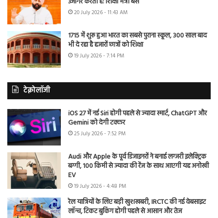
उजागर करती है: शिक्षा मंत्री बैंस
20 July 2026 - 11:43 AM
1715 में शुरू हुआ भारत का सबसे पुराना स्कूल, 300 साल बाद
भी दे रहा है हजारों छात्रों को शिक्षा
19 July 2026 - 7:14 PM
टेक्नोलॉजी
iOS 27 में नई Siri होगी पहले से ज्यादा स्मार्ट, ChatGPT और
Gemini को देगी टक्कर
25 July 2026 - 7:52 PM
Audi और Apple के पूर्व डिजाइनरों ने बनाई लग्जरी इलेक्ट्रिक
बग्गी, 100 किमी से ज्यादा की रेंज के साथ आएगी यह अनोखी
EV
19 July 2026 - 4:48 PM
रेल यात्रियों के लिए बड़ी खुशखबरी, IRCTC की नई वेबसाइट
लॉन्च, टिकट बुकिंग होगी पहले से आसान और तेज