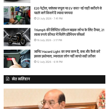
E20 पेट्रोल, फ्लेक्स फ्यूल या EV कार? नई गाड़ी खरीदने से
पहले जानें किसमें है ज्यादा फायदा
23 July 2026 - 7:41 PM
Triumph की लिमिटेड एडिशन बाइक लॉन्च के लिए तैयार, 21
लाख रुपये कीमत में मिलेंगे प्रीमियम फीचर्स
16 July 2026 - 3:17 PM
जानिए Hazard Light का क्या काम है, कब और कैसे करें
इसका इस्तेमाल, ज्यादातर लोग नहीं जानते सही तरीका
12 July 2026 - 6:14 PM
खेत खलिहान