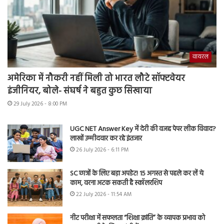
वायरल
अमेरिका में नौकरी नहीं मिली तो भारत लौटे सॉफ्टवेयर
इंजीनियर, बोले- संघर्ष ने बहुत कुछ सिखाया
29 July 2026 - 8:00 PM
UGC NET Answer Key में देरी की वजह पेपर लीक विवाद?
लाखों उम्मीदवार कर रहे इंतजार
26 July 2026 - 6:11 PM
SC छात्रों के लिए बड़ा अपडेट! 15 अगस्त से पहले कर लें ये
काम, वरना अटक सकती है स्कॉलरशिप
22 July 2026 - 11:54 AM
नीट परीक्षा में सफलता “शिक्षा क्रांति” के व्यापक प्रभाव को