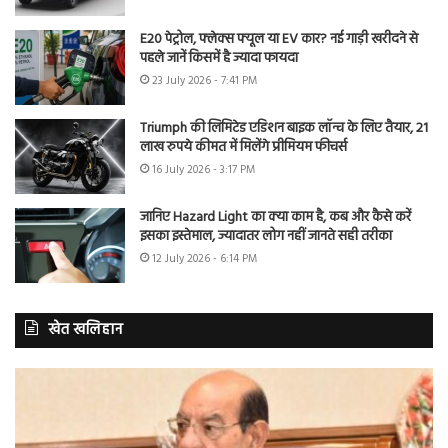
E20 पेट्रोल, फ्लेक्स फ्यूल या EV कार? नई गाड़ी खरीदने से
पहले जानें किसमें है ज्यादा फायदा
23 July 2026 - 7:41 PM
Triumph की लिमिटेड एडिशन बाइक लॉन्च के लिए तैयार, 21
लाख रुपये कीमत में मिलेंगे प्रीमियम फीचर्स
16 July 2026 - 3:17 PM
जानिए Hazard Light का क्या काम है, कब और कैसे करें
इसका इस्तेमाल, ज्यादातर लोग नहीं जानते सही तरीका
12 July 2026 - 6:14 PM
खेत खलिहान