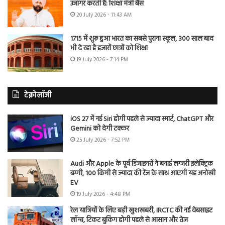
उजागर करती है: शिक्षा मंत्री बैंस
20 July 2026 - 11:43 AM
1715 में शुरू हुआ भारत का सबसे पुराना स्कूल, 300 साल बाद
भी दे रहा है हजारों छात्रों को शिक्षा
19 July 2026 - 7:14 PM
टेक्नोलॉजी
iOS 27 में नई Siri होगी पहले से ज्यादा स्मार्ट, ChatGPT और
Gemini को देगी टक्कर
25 July 2026 - 7:52 PM
Audi और Apple के पूर्व डिजाइनरों ने बनाई लग्जरी इलेक्ट्रिक
बग्गी, 100 किमी से ज्यादा की रेंज के साथ आएगी यह अनोखी
EV
19 July 2026 - 4:48 PM
रेल यात्रियों के लिए बड़ी खुशखबरी, IRCTC की नई वेबसाइट
लॉन्च, टिकट बुकिंग होगी पहले से आसान और तेज