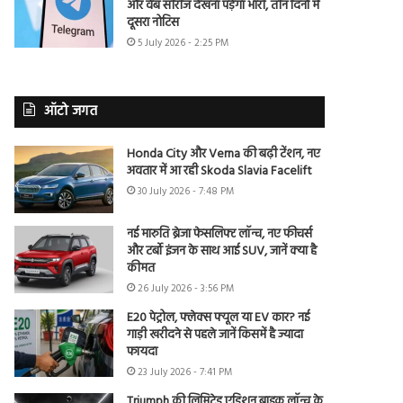
और वेब सीरीज देखना पड़ेगा भारी, तीन दिनों में
दूसरा नोटिस
5 July 2026 - 2:25 PM
ऑटो जगत
Honda City और Verna की बढ़ी टेंशन, नए
अवतार में आ रही Skoda Slavia Facelift
30 July 2026 - 7:48 PM
नई मारुति ब्रेजा फेसलिफ्ट लॉन्च, नए फीचर्स
और टर्बो इंजन के साथ आई SUV, जानें क्या है
कीमत
26 July 2026 - 3:56 PM
E20 पेट्रोल, फ्लेक्स फ्यूल या EV कार? नई
गाड़ी खरीदने से पहले जानें किसमें है ज्यादा
फायदा
23 July 2026 - 7:41 PM
Triumph की लिमिटेड एडिशन बाइक लॉन्च के