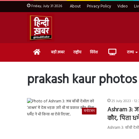
Friday, July 31 2026
About
Privacy Policy
Video
Li
Home
Live
बड़ी ख़बर
राष्ट्रीय
विदेश
राज्य
TV
prakash kaur photos
25 July 2023 - 12
Ashram 3: जब
मनोरंजन
कौर, पिता धर्म
Ashram 3: बॉबी देओल