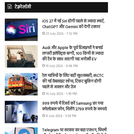
टेक्नोलॉजी
iOS 27 में नई Siri होगी पहले से ज्यादा स्मार्ट,
ChatGPT और Gemini को देगी टक्कर
25 July 2026 - 7:52 PM
Audi और Apple के पूर्व डिजाइनरों ने बनाई
लग्जरी इलेक्ट्रिक बग्गी, 100 किमी से ज्यादा
की रेंज के साथ आएगी यह अनोखी EV
19 July 2026 - 4:48 PM
रेल यात्रियों के लिए बड़ी खुशखबरी, IRCTC
की नई वेबसाइट लॉन्च, टिकट बुकिंग होगी
पहले से आसान और तेज
16 July 2026 - 1:45 PM
999 रुपये में रिजर्व करें Samsung का नया
फोल्डेबल फोन, मिलेंगे 2799 रुपये के फायदे
8 July 2026 - 5:54 PM
Telegram पर सरकार का बड़ा एक्शन, फिल्में