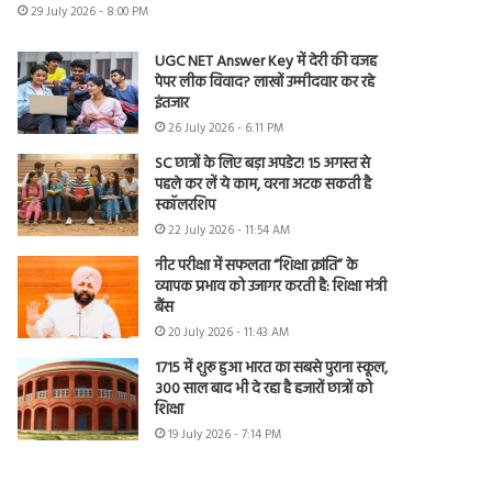
29 July 2026 - 8:00 PM
UGC NET Answer Key में देरी की वजह
पेपर लीक विवाद? लाखों उम्मीदवार कर रहे
इंतजार
26 July 2026 - 6:11 PM
SC छात्रों के लिए बड़ा अपडेट! 15 अगस्त से
पहले कर लें ये काम, वरना अटक सकती है
स्कॉलरशिप
22 July 2026 - 11:54 AM
नीट परीक्षा में सफलता “शिक्षा क्रांति” के
व्यापक प्रभाव को उजागर करती है: शिक्षा मंत्री
बैंस
20 July 2026 - 11:43 AM
1715 में शुरू हुआ भारत का सबसे पुराना स्कूल,
300 साल बाद भी दे रहा है हजारों छात्रों को
शिक्षा
19 July 2026 - 7:14 PM