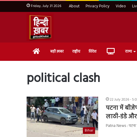
Friday, July 31 2026
About
Privacy Policy
Video
Li
Home
Live
बड़ी ख़बर
राष्ट्रीय
विदेश
राज्य
TV
political clash
22 July 2026 - 5:
पटना में बीजेप
लाठी-डंडे और 
Patna News : पटना मे
Bihar