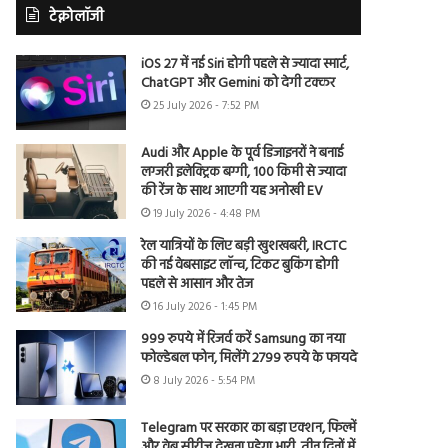
टेक्नोलॉजी
iOS 27 में नई Siri होगी पहले से ज्यादा स्मार्ट,
ChatGPT और Gemini को देगी टक्कर
25 July 2026 - 7:52 PM
Audi और Apple के पूर्व डिजाइनरों ने बनाई
लग्जरी इलेक्ट्रिक बग्गी, 100 किमी से ज्यादा
की रेंज के साथ आएगी यह अनोखी EV
19 July 2026 - 4:48 PM
रेल यात्रियों के लिए बड़ी खुशखबरी, IRCTC
की नई वेबसाइट लॉन्च, टिकट बुकिंग होगी
पहले से आसान और तेज
16 July 2026 - 1:45 PM
999 रुपये में रिजर्व करें Samsung का नया
फोल्डेबल फोन, मिलेंगे 2799 रुपये के फायदे
8 July 2026 - 5:54 PM
Telegram पर सरकार का बड़ा एक्शन, फिल्में
और वेब सीरीज देखना पड़ेगा भारी, तीन दिनों में