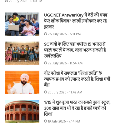
29 July 2026 - 8:00 PM
UGC NET Answer Key में देरी की वजह
पेपर लीक विवाद? लाखों उम्मीदवार कर रहे
इंतजार
26 July 2026 - 6:11 PM
SC छात्रों के लिए बड़ा अपडेट! 15 अगस्त से
पहले कर लें ये काम, वरना अटक सकती है
स्कॉलरशिप
22 July 2026 - 11:54 AM
नीट परीक्षा में सफलता “शिक्षा क्रांति” के
व्यापक प्रभाव को उजागर करती है: शिक्षा मंत्री
बैंस
20 July 2026 - 11:43 AM
1715 में शुरू हुआ भारत का सबसे पुराना स्कूल,
300 साल बाद भी दे रहा है हजारों छात्रों को
शिक्षा
19 July 2026 - 7:14 PM