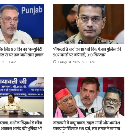
ति के लिए 90 दिन का ‘कम्युनिटी
‘गैंगस्टरां ते वार’ का 194वां दिन: पंजाब पुलिस की
ताल से घर तक जारी रहेगा इलाज
587 जगहों पर छापेमारी, 313 गिरफ्तार
- 10:53 AM
3 August 2026 - 9:35 AM
ैसला, अशोक सिद्धार्थ से छीना
वाराणसी में पप्पू यादव, राहुल गांधी और अवधेश
रभार, आकाश आनंद की भूमिका भी
प्रसाद के खिलाफ FIR दर्ज, संत समाज ने लगाया