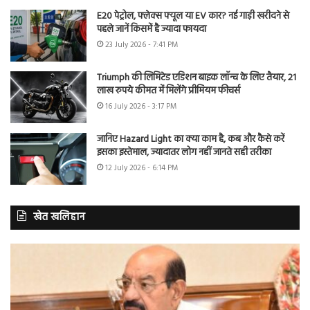
E20 पेट्रोल, फ्लेक्स फ्यूल या EV कार? नई गाड़ी खरीदने से
पहले जानें किसमें है ज्यादा फायदा
23 July 2026 - 7:41 PM
Triumph की लिमिटेड एडिशन बाइक लॉन्च के लिए तैयार, 21
लाख रुपये कीमत में मिलेंगे प्रीमियम फीचर्स
16 July 2026 - 3:17 PM
जानिए Hazard Light का क्या काम है, कब और कैसे करें
इसका इस्तेमाल, ज्यादातर लोग नहीं जानते सही तरीका
12 July 2026 - 6:14 PM
खेत खलिहान