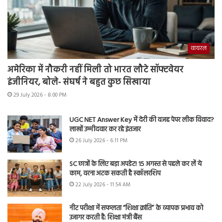
वायरल
अमेरिका में नौकरी नहीं मिली तो भारत लौटे सॉफ्टवेयर
इंजीनियर, बोले- संघर्ष ने बहुत कुछ सिखाया
29 July 2026 - 8:00 PM
UGC NET Answer Key में देरी की वजह पेपर लीक विवाद?
लाखों उम्मीदवार कर रहे इंतजार
26 July 2026 - 6:11 PM
SC छात्रों के लिए बड़ा अपडेट! 15 अगस्त से पहले कर लें ये
काम, वरना अटक सकती है स्कॉलरशिप
22 July 2026 - 11:54 AM
नीट परीक्षा में सफलता “शिक्षा क्रांति” के व्यापक प्रभाव को
उजागर करती है: शिक्षा मंत्री बैंस