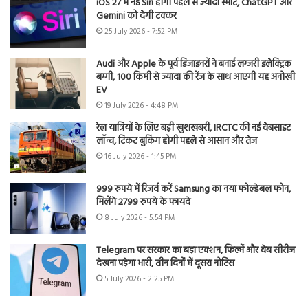
iOS 27 में नई Siri होगी पहले से ज्यादा स्मार्ट, ChatGPT और
Gemini को देगी टक्कर
25 July 2026 - 7:52 PM
Audi और Apple के पूर्व डिजाइनरों ने बनाई लग्जरी इलेक्ट्रिक
बग्गी, 100 किमी से ज्यादा की रेंज के साथ आएगी यह अनोखी
EV
19 July 2026 - 4:48 PM
रेल यात्रियों के लिए बड़ी खुशखबरी, IRCTC की नई वेबसाइट
लॉन्च, टिकट बुकिंग होगी पहले से आसान और तेज
16 July 2026 - 1:45 PM
999 रुपये में रिजर्व करें Samsung का नया फोल्डेबल फोन,
मिलेंगे 2799 रुपये के फायदे
8 July 2026 - 5:54 PM
Telegram पर सरकार का बड़ा एक्शन, फिल्में और वेब सीरीज
देखना पड़ेगा भारी, तीन दिनों में दूसरा नोटिस
5 July 2026 - 2:25 PM