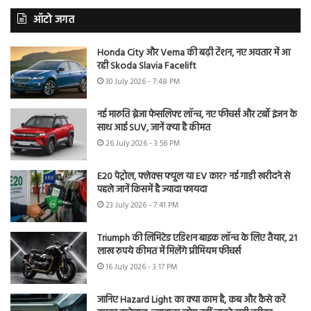
ऑटो जगत
Honda City और Verna की बढ़ी टेंशन, नए अवतार में आ
रही Skoda Slavia Facelift
30 July 2026 - 7:48 PM
नई मारुति ब्रेजा फेसलिफ्ट लॉन्च, नए फीचर्स और टर्बो इंजन के
साथ आई SUV, जानें क्या है कीमत
26 July 2026 - 3:56 PM
E20 पेट्रोल, फ्लेक्स फ्यूल या EV कार? नई गाड़ी खरीदने से
पहले जानें किसमें है ज्यादा फायदा
23 July 2026 - 7:41 PM
Triumph की लिमिटेड एडिशन बाइक लॉन्च के लिए तैयार, 21
लाख रुपये कीमत में मिलेंगे प्रीमियम फीचर्स
16 July 2026 - 3:17 PM
जानिए Hazard Light का क्या काम है, कब और कैसे करें