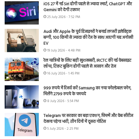
iOS 27 में नई Siri होगी पहले से ज्यादा स्मार्ट, ChatGPT और
Gemini को देगी टक्कर
25 July 2026 - 7:52 PM
Audi और Apple के पूर्व डिजाइनरों ने बनाई लग्जरी इलेक्ट्रिक
बग्गी, 100 किमी से ज्यादा की रेंज के साथ आएगी यह अनोखी
EV
19 July 2026 - 4:48 PM
रेल यात्रियों के लिए बड़ी खुशखबरी, IRCTC की नई वेबसाइट
लॉन्च, टिकट बुकिंग होगी पहले से आसान और तेज
16 July 2026 - 1:45 PM
999 रुपये में रिजर्व करें Samsung का नया फोल्डेबल फोन,
मिलेंगे 2799 रुपये के फायदे
8 July 2026 - 5:54 PM
Telegram पर सरकार का बड़ा एक्शन, फिल्में और वेब सीरीज
देखना पड़ेगा भारी, तीन दिनों में दूसरा नोटिस
5 July 2026 - 2:25 PM