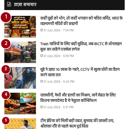
ताज़ा समाचार
कहीं चूहों को भोग, तो कहीं भगवान को मदिरा अर्पित, भारत के
रहस्यमयी मंदिरों की कहानी
31 July 2026 - 7:54 PM
Train यात्रियों के लिए बड़ी सुविधा, अब IRCTC से ऑनलाइन
बुक कर सकेंगे एक्सेस लगेज
31 July 2026 - 6:59 PM
चूहे ने उड़ाए 10 लाख के गहने, CCTV में खुला चोरी का हैरान
करने वाला राज
31 July 2026 - 6:26 PM
दालचीनी, मेथी और हल्दी का मिश्रण, जानें सेहत के लिए
कितना फायदेमंद है ये नेचुरल कॉम्बिनेशन
31 July 2026 - 5:57 PM
टीम इंडिया को मिली बड़ी राहत, बुमराह की वापसी तय,
श्रीलंका दौरे से पहले खत्म हुई चिंता