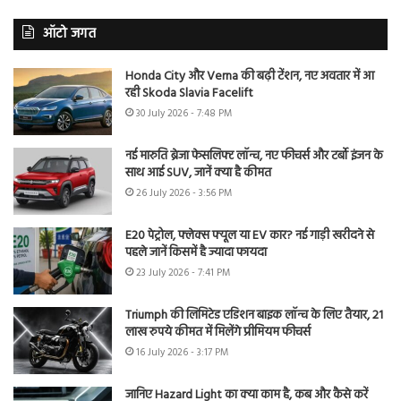
ऑटो जगत
Honda City और Verna की बढ़ी टेंशन, नए अवतार में आ
रही Skoda Slavia Facelift
30 July 2026 - 7:48 PM
नई मारुति ब्रेजा फेसलिफ्ट लॉन्च, नए फीचर्स और टर्बो इंजन के
साथ आई SUV, जानें क्या है कीमत
26 July 2026 - 3:56 PM
E20 पेट्रोल, फ्लेक्स फ्यूल या EV कार? नई गाड़ी खरीदने से
पहले जानें किसमें है ज्यादा फायदा
23 July 2026 - 7:41 PM
Triumph की लिमिटेड एडिशन बाइक लॉन्च के लिए तैयार, 21
लाख रुपये कीमत में मिलेंगे प्रीमियम फीचर्स
16 July 2026 - 3:17 PM
जानिए Hazard Light का क्या काम है, कब और कैसे करें