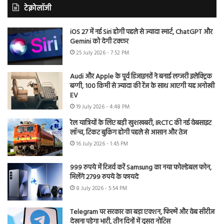
टेक्नोलॉजी
iOS 27 में नई Siri होगी पहले से ज्यादा स्मार्ट, ChatGPT और
Gemini को देगी टक्कर
25 July 2026 - 7:52 PM
Audi और Apple के पूर्व डिजाइनरों ने बनाई लग्जरी इलेक्ट्रिक
बग्गी, 100 किमी से ज्यादा की रेंज के साथ आएगी यह अनोखी
EV
19 July 2026 - 4:48 PM
रेल यात्रियों के लिए बड़ी खुशखबरी, IRCTC की नई वेबसाइट
लॉन्च, टिकट बुकिंग होगी पहले से आसान और तेज
16 July 2026 - 1:45 PM
999 रुपये में रिजर्व करें Samsung का नया फोल्डेबल फोन,
मिलेंगे 2799 रुपये के फायदे
8 July 2026 - 5:54 PM
Telegram पर सरकार का बड़ा एक्शन, फिल्में और वेब सीरीज
देखना पड़ेगा भारी, तीन दिनों में दूसरा नोटिस