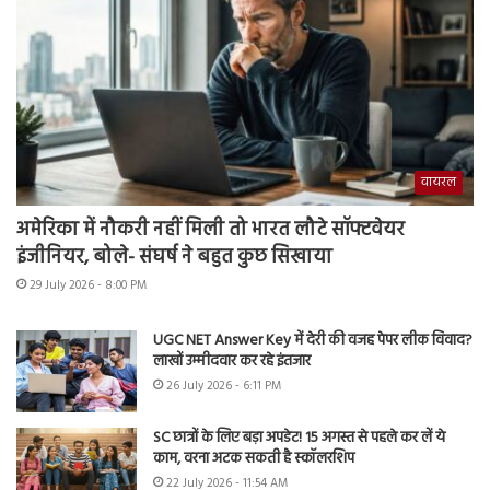
वायरल
अमेरिका में नौकरी नहीं मिली तो भारत लौटे सॉफ्टवेयर
इंजीनियर, बोले- संघर्ष ने बहुत कुछ सिखाया
29 July 2026 - 8:00 PM
UGC NET Answer Key में देरी की वजह पेपर लीक विवाद?
लाखों उम्मीदवार कर रहे इंतजार
26 July 2026 - 6:11 PM
SC छात्रों के लिए बड़ा अपडेट! 15 अगस्त से पहले कर लें ये
काम, वरना अटक सकती है स्कॉलरशिप
22 July 2026 - 11:54 AM