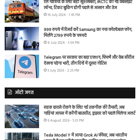
रेल यात्रियों के लिए बड़ी खुशखबरी, IRCTC की नई वेबसाइट
लॉन्च, टिकट बुकिंग होगी पहले से आसान और तेज
16 July 2026 - 1:45 PM
999 रुपये में रिजर्व करें Samsung का नया फोल्डेबल फोन,
मिलेंगे 2799 रुपये के फायदे
8 July 2026 - 5:54 PM
Telegram पर सरकार का बड़ा एक्शन, फिल्में और वेब सीरीज
देखना पड़ेगा भारी, तीन दिनों में दूसरा नोटिस
5 July 2026 - 2:25 PM
ऑटो जगत
सड़क हादसे रोकने के लिए नई तकनीक की तैयारी, अब
गाड़ियां आपस में करेंगी बातचीत, ड्राइवर को पहले मिलेगा अलर्ट
6 August 2026 - 5:33 PM
Tesla Model Y में आया Grok AI फीचर, अब भारतीय