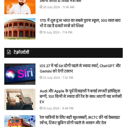
उजागर करती है: शिक्षा मंत्री बैंस
20 July 2026 - 11:43 AM
1715 में शुरू हुआ भारत का सबसे पुराना स्कूल, 300 साल बाद
भी दे रहा है हजारों छात्रों को शिक्षा
19 July 2026 - 7:14 PM
टेक्नोलॉजी
iOS 27 में नई Siri होगी पहले से ज्यादा स्मार्ट, ChatGPT और
Gemini को देगी टक्कर
25 July 2026 - 7:52 PM
Audi और Apple के पूर्व डिजाइनरों ने बनाई लग्जरी इलेक्ट्रिक
बग्गी, 100 किमी से ज्यादा की रेंज के साथ आएगी यह अनोखी
EV
19 July 2026 - 4:48 PM
रेल यात्रियों के लिए बड़ी खुशखबरी, IRCTC की नई वेबसाइट
लॉन्च, टिकट बुकिंग होगी पहले से आसान और तेज