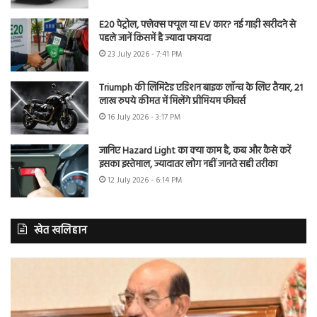
E20 पेट्रोल, फ्लेक्स फ्यूल या EV कार? नई गाड़ी खरीदने से
पहले जानें किसमें है ज्यादा फायदा
23 July 2026 - 7:41 PM
Triumph की लिमिटेड एडिशन बाइक लॉन्च के लिए तैयार, 21
लाख रुपये कीमत में मिलेंगे प्रीमियम फीचर्स
16 July 2026 - 3:17 PM
जानिए Hazard Light का क्या काम है, कब और कैसे करें
इसका इस्तेमाल, ज्यादातर लोग नहीं जानते सही तरीका
12 July 2026 - 6:14 PM
खेत खलिहान