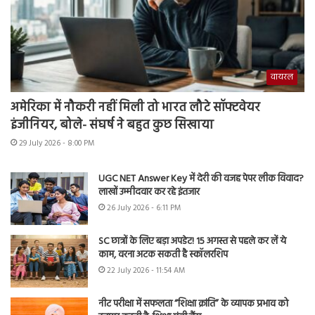
वायरल
अमेरिका में नौकरी नहीं मिली तो भारत लौटे सॉफ्टवेयर
इंजीनियर, बोले- संघर्ष ने बहुत कुछ सिखाया
29 July 2026 - 8:00 PM
UGC NET Answer Key में देरी की वजह पेपर लीक विवाद?
लाखों उम्मीदवार कर रहे इंतजार
26 July 2026 - 6:11 PM
SC छात्रों के लिए बड़ा अपडेट! 15 अगस्त से पहले कर लें ये
काम, वरना अटक सकती है स्कॉलरशिप
22 July 2026 - 11:54 AM
नीट परीक्षा में सफलता “शिक्षा क्रांति” के व्यापक प्रभाव को