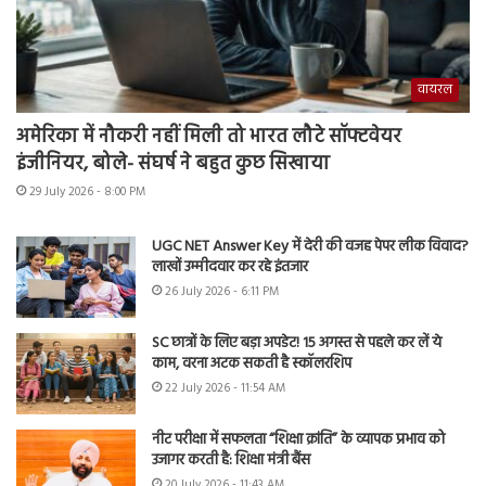
वायरल
अमेरिका में नौकरी नहीं मिली तो भारत लौटे सॉफ्टवेयर
इंजीनियर, बोले- संघर्ष ने बहुत कुछ सिखाया
29 July 2026 - 8:00 PM
UGC NET Answer Key में देरी की वजह पेपर लीक विवाद?
लाखों उम्मीदवार कर रहे इंतजार
26 July 2026 - 6:11 PM
SC छात्रों के लिए बड़ा अपडेट! 15 अगस्त से पहले कर लें ये
काम, वरना अटक सकती है स्कॉलरशिप
22 July 2026 - 11:54 AM
नीट परीक्षा में सफलता “शिक्षा क्रांति” के व्यापक प्रभाव को
उजागर करती है: शिक्षा मंत्री बैंस
20 July 2026 - 11:43 AM