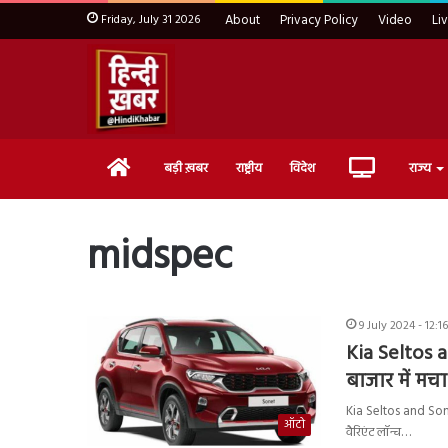
Friday, July 31 2026
About
Privacy Policy
Video
Li
Home
Live
बड़ी ख़बर
राष्ट्रीय
विदेश
राज्य
TV
midspec
9 July 2024 - 12:1
Kia Seltos a
बाजार में म
Kia Seltos and Sone
ऑटो
वैरिएंट लॉन्च…