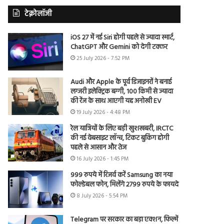
टेक्नोलॉजी
iOS 27 में नई Siri होगी पहले से ज्यादा स्मार्ट,
ChatGPT और Gemini को देगी टक्कर
25 July 2026 - 7:52 PM
Audi और Apple के पूर्व डिजाइनरों ने बनाई
लग्जरी इलेक्ट्रिक बग्गी, 100 किमी से ज्यादा
की रेंज के साथ आएगी यह अनोखी EV
19 July 2026 - 4:48 PM
रेल यात्रियों के लिए बड़ी खुशखबरी, IRCTC
की नई वेबसाइट लॉन्च, टिकट बुकिंग होगी
पहले से आसान और तेज
16 July 2026 - 1:45 PM
999 रुपये में रिजर्व करें Samsung का नया
फोल्डेबल फोन, मिलेंगे 2799 रुपये के फायदे
8 July 2026 - 5:54 PM
Telegram पर सरकार का बड़ा एक्शन, फिल्में