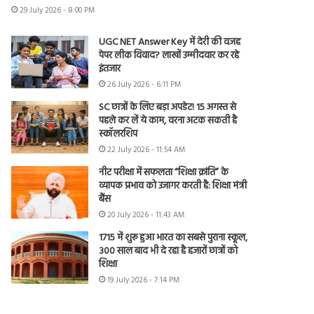
29 July 2026 - 8:00 PM
UGC NET Answer Key में देरी की वजह
पेपर लीक विवाद? लाखों उम्मीदवार कर रहे
इंतजार
26 July 2026 - 6:11 PM
SC छात्रों के लिए बड़ा अपडेट! 15 अगस्त से
पहले कर लें ये काम, वरना अटक सकती है
स्कॉलरशिप
22 July 2026 - 11:54 AM
नीट परीक्षा में सफलता “शिक्षा क्रांति” के
व्यापक प्रभाव को उजागर करती है: शिक्षा मंत्री
बैंस
20 July 2026 - 11:43 AM
1715 में शुरू हुआ भारत का सबसे पुराना स्कूल,
300 साल बाद भी दे रहा है हजारों छात्रों को
शिक्षा
19 July 2026 - 7:14 PM