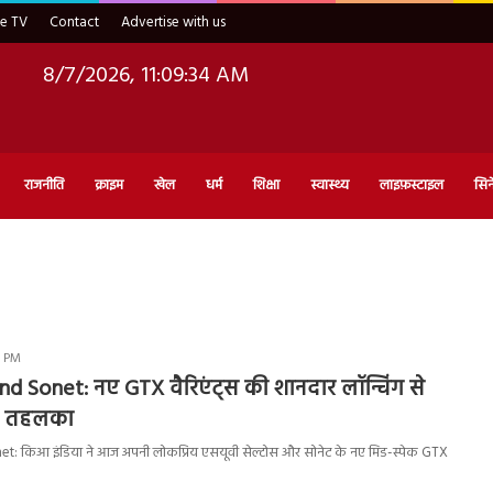
ve TV
Contact
Advertise with us
8/7/2026, 11:09:34 AM
राजनीति
क्राइम
खेल
धर्म
शिक्षा
स्वास्थ्य
लाइफ़स्टाइल
सिन
6 PM
nd Sonet: नए GTX वैरिएंट्स की शानदार लॉन्चिंग से
चा तहलका
t: किआ इंडिया ने आज अपनी लोकप्रिय एसयूवी सेल्टोस और सोनेट के नए मिड-स्पेक GTX