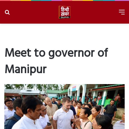
Search
M
for
8/7/2026, 9:49:15 AM
Meet to governor of
Manipur