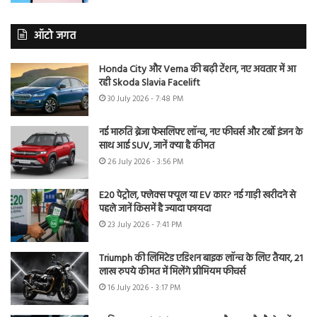
ऑटो जगत
Honda City और Verna की बढ़ी टेंशन, नए अवतार में आ
रही Skoda Slavia Facelift
30 July 2026 - 7:48 PM
नई मारुति ब्रेजा फेसलिफ्ट लॉन्च, नए फीचर्स और टर्बो इंजन के
साथ आई SUV, जानें क्या है कीमत
26 July 2026 - 3:56 PM
E20 पेट्रोल, फ्लेक्स फ्यूल या EV कार? नई गाड़ी खरीदने से
पहले जानें किसमें है ज्यादा फायदा
23 July 2026 - 7:41 PM
Triumph की लिमिटेड एडिशन बाइक लॉन्च के लिए तैयार, 21
लाख रुपये कीमत में मिलेंगे प्रीमियम फीचर्स
16 July 2026 - 3:17 PM