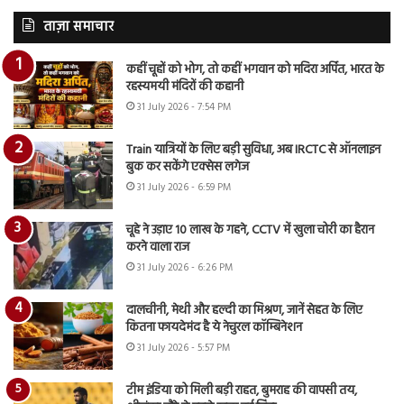
ताज़ा समाचार
कहीं चूहों को भोग, तो कहीं भगवान को मदिरा अर्पित, भारत के
रहस्यमयी मंदिरों की कहानी
31 July 2026 - 7:54 PM
Train यात्रियों के लिए बड़ी सुविधा, अब IRCTC से ऑनलाइन
बुक कर सकेंगे एक्सेस लगेज
31 July 2026 - 6:59 PM
चूहे ने उड़ाए 10 लाख के गहने, CCTV में खुला चोरी का हैरान
करने वाला राज
31 July 2026 - 6:26 PM
दालचीनी, मेथी और हल्दी का मिश्रण, जानें सेहत के लिए
कितना फायदेमंद है ये नेचुरल कॉम्बिनेशन
31 July 2026 - 5:57 PM
टीम इंडिया को मिली बड़ी राहत, बुमराह की वापसी तय,