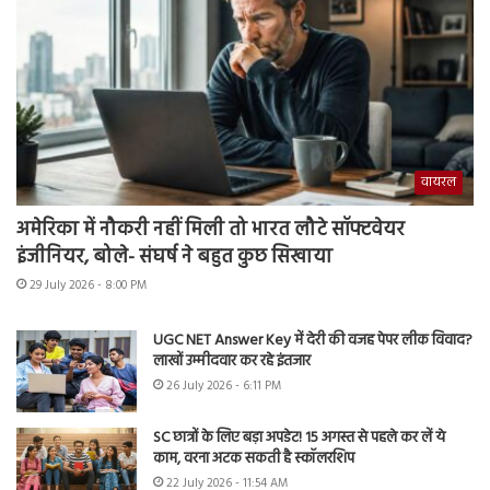
वायरल
अमेरिका में नौकरी नहीं मिली तो भारत लौटे सॉफ्टवेयर
इंजीनियर, बोले- संघर्ष ने बहुत कुछ सिखाया
29 July 2026 - 8:00 PM
UGC NET Answer Key में देरी की वजह पेपर लीक विवाद?
लाखों उम्मीदवार कर रहे इंतजार
26 July 2026 - 6:11 PM
SC छात्रों के लिए बड़ा अपडेट! 15 अगस्त से पहले कर लें ये
काम, वरना अटक सकती है स्कॉलरशिप
22 July 2026 - 11:54 AM