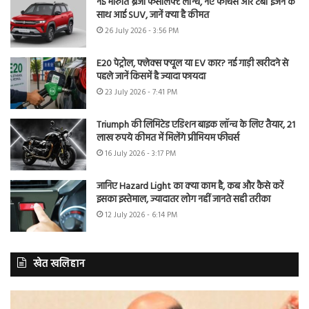
नई मारुति ब्रेजा फेसलिफ्ट लॉन्च, नए फीचर्स और टर्बो इंजन के
साथ आई SUV, जानें क्या है कीमत
26 July 2026 - 3:56 PM
E20 पेट्रोल, फ्लेक्स फ्यूल या EV कार? नई गाड़ी खरीदने से
पहले जानें किसमें है ज्यादा फायदा
23 July 2026 - 7:41 PM
Triumph की लिमिटेड एडिशन बाइक लॉन्च के लिए तैयार, 21
लाख रुपये कीमत में मिलेंगे प्रीमियम फीचर्स
16 July 2026 - 3:17 PM
जानिए Hazard Light का क्या काम है, कब और कैसे करें
इसका इस्तेमाल, ज्यादातर लोग नहीं जानते सही तरीका
12 July 2026 - 6:14 PM
खेत खलिहान