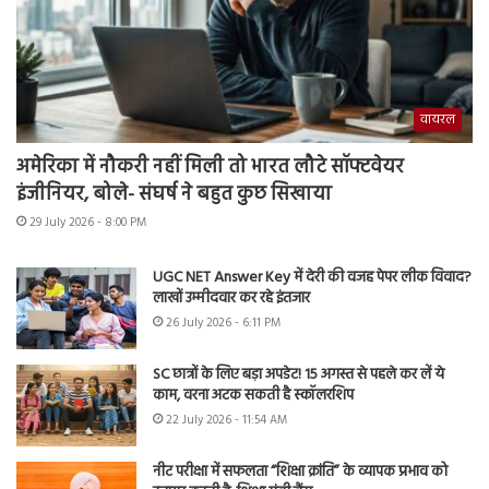
वायरल
अमेरिका में नौकरी नहीं मिली तो भारत लौटे सॉफ्टवेयर
इंजीनियर, बोले- संघर्ष ने बहुत कुछ सिखाया
29 July 2026 - 8:00 PM
UGC NET Answer Key में देरी की वजह पेपर लीक विवाद?
लाखों उम्मीदवार कर रहे इंतजार
26 July 2026 - 6:11 PM
SC छात्रों के लिए बड़ा अपडेट! 15 अगस्त से पहले कर लें ये
काम, वरना अटक सकती है स्कॉलरशिप
22 July 2026 - 11:54 AM
नीट परीक्षा में सफलता “शिक्षा क्रांति” के व्यापक प्रभाव को