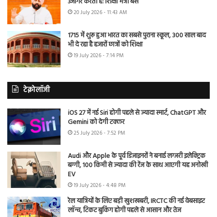
उजागर करती है: शिक्षा मंत्री बैंस
20 July 2026 - 11:43 AM
1715 में शुरू हुआ भारत का सबसे पुराना स्कूल, 300 साल बाद
भी दे रहा है हजारों छात्रों को शिक्षा
19 July 2026 - 7:14 PM
टेक्नोलॉजी
iOS 27 में नई Siri होगी पहले से ज्यादा स्मार्ट, ChatGPT और
Gemini को देगी टक्कर
25 July 2026 - 7:52 PM
Audi और Apple के पूर्व डिजाइनरों ने बनाई लग्जरी इलेक्ट्रिक
बग्गी, 100 किमी से ज्यादा की रेंज के साथ आएगी यह अनोखी
EV
19 July 2026 - 4:48 PM
रेल यात्रियों के लिए बड़ी खुशखबरी, IRCTC की नई वेबसाइट
लॉन्च, टिकट बुकिंग होगी पहले से आसान और तेज