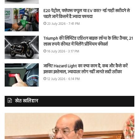
E20 पेट्रोल, फ्लेक्स फ्यूल या EV कार? नई गाड़ी खरीदने से
पहले जानें किसमें है ज्यादा फायदा
23 July 2026 - 7:41 PM
Triumph की लिमिटेड एडिशन बाइक लॉन्च के लिए तैयार, 21
लाख रुपये कीमत में मिलेंगे प्रीमियम फीचर्स
16 July 2026 - 3:17 PM
जानिए Hazard Light का क्या काम है, कब और कैसे करें
इसका इस्तेमाल, ज्यादातर लोग नहीं जानते सही तरीका
12 July 2026 - 6:14 PM
खेत खलिहान