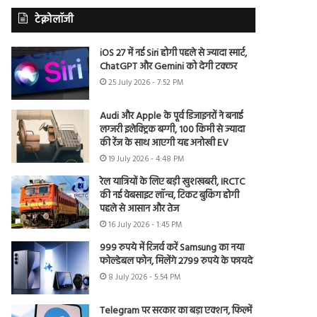
टेक्नोलॉजी
iOS 27 में नई Siri होगी पहले से ज्यादा स्मार्ट,
ChatGPT और Gemini को देगी टक्कर
25 July 2026 - 7:52 PM
Audi और Apple के पूर्व डिजाइनरों ने बनाई
लग्जरी इलेक्ट्रिक बग्गी, 100 किमी से ज्यादा
की रेंज के साथ आएगी यह अनोखी EV
19 July 2026 - 4:48 PM
रेल यात्रियों के लिए बड़ी खुशखबरी, IRCTC
की नई वेबसाइट लॉन्च, टिकट बुकिंग होगी
पहले से आसान और तेज
16 July 2026 - 1:45 PM
999 रुपये में रिजर्व करें Samsung का नया
फोल्डेबल फोन, मिलेंगे 2799 रुपये के फायदे
8 July 2026 - 5:54 PM
Telegram पर सरकार का बड़ा एक्शन, फिल्में