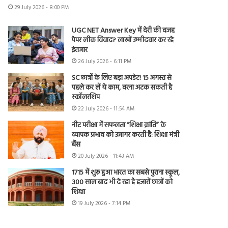
29 July 2026 - 8:00 PM
UGC NET Answer Key में देरी की वजह
पेपर लीक विवाद? लाखों उम्मीदवार कर रहे
इंतजार
26 July 2026 - 6:11 PM
SC छात्रों के लिए बड़ा अपडेट! 15 अगस्त से
पहले कर लें ये काम, वरना अटक सकती है
स्कॉलरशिप
22 July 2026 - 11:54 AM
नीट परीक्षा में सफलता “शिक्षा क्रांति” के
व्यापक प्रभाव को उजागर करती है: शिक्षा मंत्री
बैंस
20 July 2026 - 11:43 AM
1715 में शुरू हुआ भारत का सबसे पुराना स्कूल,
300 साल बाद भी दे रहा है हजारों छात्रों को
शिक्षा
19 July 2026 - 7:14 PM