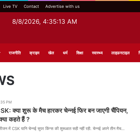
Live TV
Contact
Advertise with us
8/8/2026, 4:35:14 AM
राजनीति
क्राइम
खेल
धर्म
शिक्षा
स्वास्थ्य
लाइफ़स्टाइल
स
WS
6:35 PM
: क्या शुरू के मैच हारकर चेन्नई फिर बन जाएगी चैंपियन,
्या कहते हैं ?
न में CSK यानि चेन्नई सुपर किंग्स की शुरूआत सही नहीं रही. चेन्नई अपने तीन मैच…