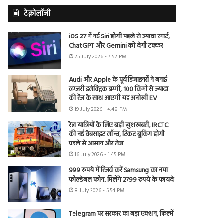
टेक्नोलॉजी
iOS 27 में नई Siri होगी पहले से ज्यादा स्मार्ट,
ChatGPT और Gemini को देगी टक्कर
25 July 2026 - 7:52 PM
Audi और Apple के पूर्व डिजाइनरों ने बनाई
लग्जरी इलेक्ट्रिक बग्गी, 100 किमी से ज्यादा
की रेंज के साथ आएगी यह अनोखी EV
19 July 2026 - 4:48 PM
रेल यात्रियों के लिए बड़ी खुशखबरी, IRCTC
की नई वेबसाइट लॉन्च, टिकट बुकिंग होगी
पहले से आसान और तेज
16 July 2026 - 1:45 PM
999 रुपये में रिजर्व करें Samsung का नया
फोल्डेबल फोन, मिलेंगे 2799 रुपये के फायदे
8 July 2026 - 5:54 PM
Telegram पर सरकार का बड़ा एक्शन, फिल्में