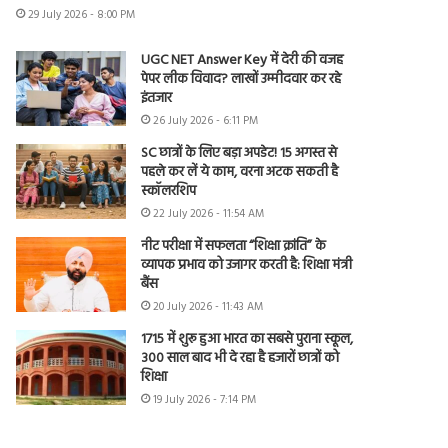
29 July 2026 - 8:00 PM
UGC NET Answer Key में देरी की वजह
पेपर लीक विवाद? लाखों उम्मीदवार कर रहे
इंतजार
26 July 2026 - 6:11 PM
SC छात्रों के लिए बड़ा अपडेट! 15 अगस्त से
पहले कर लें ये काम, वरना अटक सकती है
स्कॉलरशिप
22 July 2026 - 11:54 AM
नीट परीक्षा में सफलता “शिक्षा क्रांति” के
व्यापक प्रभाव को उजागर करती है: शिक्षा मंत्री
बैंस
20 July 2026 - 11:43 AM
1715 में शुरू हुआ भारत का सबसे पुराना स्कूल,
300 साल बाद भी दे रहा है हजारों छात्रों को
शिक्षा
19 July 2026 - 7:14 PM