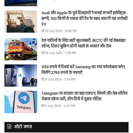
Audi और Apple के पूर्व डिजाइनरों ने बनाई लग्जरी इलेक्ट्रिक
बग्गी, 100 किमी से ज्यादा की रेंज के साथ आएगी यह अनोखी
EV
19 July 2026 - 4:48 PM
रेल यात्रियों के लिए बड़ी खुशखबरी, IRCTC की नई वेबसाइट
लॉन्च, टिकट बुकिंग होगी पहले से आसान और तेज
16 July 2026 - 1:45 PM
999 रुपये में रिजर्व करें Samsung का नया फोल्डेबल फोन,
मिलेंगे 2799 रुपये के फायदे
8 July 2026 - 5:54 PM
Telegram पर सरकार का बड़ा एक्शन, फिल्में और वेब सीरीज
देखना पड़ेगा भारी, तीन दिनों में दूसरा नोटिस
5 July 2026 - 2:25 PM
ऑटो जगत