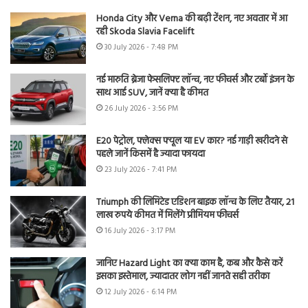
Honda City और Verna की बढ़ी टेंशन, नए अवतार में आ
रही Skoda Slavia Facelift
30 July 2026 - 7:48 PM
नई मारुति ब्रेजा फेसलिफ्ट लॉन्च, नए फीचर्स और टर्बो इंजन के
साथ आई SUV, जानें क्या है कीमत
26 July 2026 - 3:56 PM
E20 पेट्रोल, फ्लेक्स फ्यूल या EV कार? नई गाड़ी खरीदने से
पहले जानें किसमें है ज्यादा फायदा
23 July 2026 - 7:41 PM
Triumph की लिमिटेड एडिशन बाइक लॉन्च के लिए तैयार, 21
लाख रुपये कीमत में मिलेंगे प्रीमियम फीचर्स
16 July 2026 - 3:17 PM
जानिए Hazard Light का क्या काम है, कब और कैसे करें
इसका इस्तेमाल, ज्यादातर लोग नहीं जानते सही तरीका
12 July 2026 - 6:14 PM