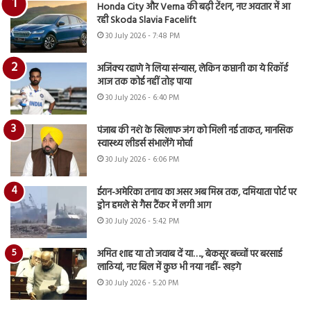
Honda City और Verna की बढ़ी टेंशन, नए अवतार में आ
रही Skoda Slavia Facelift
30 July 2026 - 7:48 PM
अजिंक्य रहाणे ने लिया संन्यास, लेकिन कप्तानी का ये रिकॉर्ड
आज तक कोई नहीं तोड़ पाया
30 July 2026 - 6:40 PM
पंजाब की नशे के खिलाफ जंग को मिली नई ताकत, मानसिक
स्वास्थ्य लीडर्स संभालेंगे मोर्चा
30 July 2026 - 6:06 PM
ईरान-अमेरिका तनाव का असर अब मिस्र तक, दमियाता पोर्ट पर
ड्रोन हमले से गैस टैंकर में लगी आग
30 July 2026 - 5:42 PM
अमित शाह या तो जवाब दें या…., बेकसूर बच्चों पर बरसाई
लाठियां, नए बिल में कुछ भी नया नहीं- खड़गे
30 July 2026 - 5:20 PM