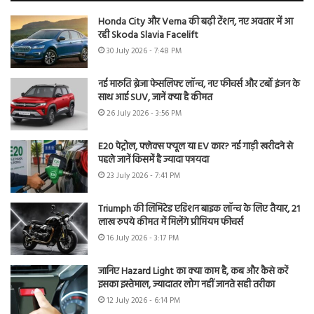
Honda City और Verna की बढ़ी टेंशन, नए अवतार में आ
रही Skoda Slavia Facelift
30 July 2026 - 7:48 PM
नई मारुति ब्रेजा फेसलिफ्ट लॉन्च, नए फीचर्स और टर्बो इंजन के
साथ आई SUV, जानें क्या है कीमत
26 July 2026 - 3:56 PM
E20 पेट्रोल, फ्लेक्स फ्यूल या EV कार? नई गाड़ी खरीदने से
पहले जानें किसमें है ज्यादा फायदा
23 July 2026 - 7:41 PM
Triumph की लिमिटेड एडिशन बाइक लॉन्च के लिए तैयार, 21
लाख रुपये कीमत में मिलेंगे प्रीमियम फीचर्स
16 July 2026 - 3:17 PM
जानिए Hazard Light का क्या काम है, कब और कैसे करें
इसका इस्तेमाल, ज्यादातर लोग नहीं जानते सही तरीका
12 July 2026 - 6:14 PM