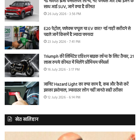
नई मारुति ब्रेजा फेसलिफ्ट लॉन्च, नए फीचर्स और टर्बो इंजन के
साथ आई SUV, जानें क्या है कीमत
26 July 2026 - 3:56 PM
E20 पेट्रोल, फ्लेक्स फ्यूल या EV कार? नई गाड़ी खरीदने से
पहले जानें किसमें है ज्यादा फायदा
23 July 2026 - 7:41 PM
Triumph की लिमिटेड एडिशन बाइक लॉन्च के लिए तैयार, 21
लाख रुपये कीमत में मिलेंगे प्रीमियम फीचर्स
16 July 2026 - 3:17 PM
जानिए Hazard Light का क्या काम है, कब और कैसे करें
इसका इस्तेमाल, ज्यादातर लोग नहीं जानते सही तरीका
12 July 2026 - 6:14 PM
खेत खलिहान