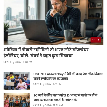
वायरल
अमेरिका में नौकरी नहीं मिली तो भारत लौटे सॉफ्टवेयर
इंजीनियर, बोले- संघर्ष ने बहुत कुछ सिखाया
29 July 2026 - 8:00 PM
UGC NET Answer Key में देरी की वजह पेपर लीक विवाद?
लाखों उम्मीदवार कर रहे इंतजार
26 July 2026 - 6:11 PM
SC छात्रों के लिए बड़ा अपडेट! 15 अगस्त से पहले कर लें ये
काम, वरना अटक सकती है स्कॉलरशिप
22 July 2026 - 11:54 AM