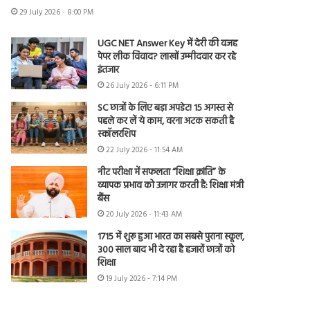
29 July 2026 - 8:00 PM
UGC NET Answer Key में देरी की वजह
पेपर लीक विवाद? लाखों उम्मीदवार कर रहे
इंतजार
26 July 2026 - 6:11 PM
SC छात्रों के लिए बड़ा अपडेट! 15 अगस्त से
पहले कर लें ये काम, वरना अटक सकती है
स्कॉलरशिप
22 July 2026 - 11:54 AM
नीट परीक्षा में सफलता “शिक्षा क्रांति” के
व्यापक प्रभाव को उजागर करती है: शिक्षा मंत्री
बैंस
20 July 2026 - 11:43 AM
1715 में शुरू हुआ भारत का सबसे पुराना स्कूल,
300 साल बाद भी दे रहा है हजारों छात्रों को
शिक्षा
19 July 2026 - 7:14 PM