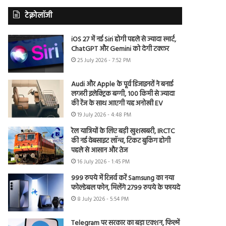
टेक्नोलॉजी
iOS 27 में नई Siri होगी पहले से ज्यादा स्मार्ट,
ChatGPT और Gemini को देगी टक्कर
25 July 2026 - 7:52 PM
Audi और Apple के पूर्व डिजाइनरों ने बनाई
लग्जरी इलेक्ट्रिक बग्गी, 100 किमी से ज्यादा
की रेंज के साथ आएगी यह अनोखी EV
19 July 2026 - 4:48 PM
रेल यात्रियों के लिए बड़ी खुशखबरी, IRCTC
की नई वेबसाइट लॉन्च, टिकट बुकिंग होगी
पहले से आसान और तेज
16 July 2026 - 1:45 PM
999 रुपये में रिजर्व करें Samsung का नया
फोल्डेबल फोन, मिलेंगे 2799 रुपये के फायदे
8 July 2026 - 5:54 PM
Telegram पर सरकार का बड़ा एक्शन, फिल्में