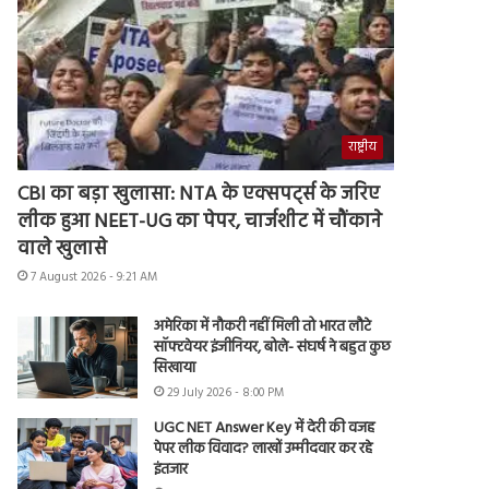
राष्ट्रीय
CBI का बड़ा खुलासा: NTA के एक्सपर्ट्स के जरिए
लीक हुआ NEET-UG का पेपर, चार्जशीट में चौंकाने
वाले खुलासे
7 August 2026 - 9:21 AM
अमेरिका में नौकरी नहीं मिली तो भारत लौटे
सॉफ्टवेयर इंजीनियर, बोले- संघर्ष ने बहुत कुछ
सिखाया
29 July 2026 - 8:00 PM
UGC NET Answer Key में देरी की वजह
पेपर लीक विवाद? लाखों उम्मीदवार कर रहे
इंतजार