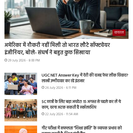
वायरल
अमेरिका में नौकरी नहीं मिली तो भारत लौटे सॉफ्टवेयर
इंजीनियर, बोले- संघर्ष ने बहुत कुछ सिखाया
29 July 2026 - 8:00 PM
UGC NET Answer Key में देरी की वजह पेपर लीक विवाद?
लाखों उम्मीदवार कर रहे इंतजार
26 July 2026 - 6:11 PM
SC छात्रों के लिए बड़ा अपडेट! 15 अगस्त से पहले कर लें ये
काम, वरना अटक सकती है स्कॉलरशिप
22 July 2026 - 11:54 AM
नीट परीक्षा में सफलता “शिक्षा क्रांति” के व्यापक प्रभाव को