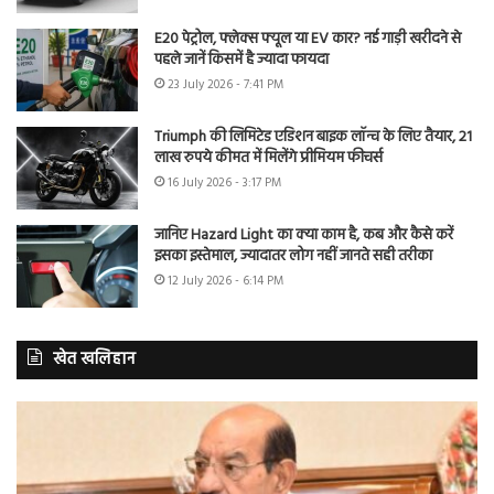
E20 पेट्रोल, फ्लेक्स फ्यूल या EV कार? नई गाड़ी खरीदने से
पहले जानें किसमें है ज्यादा फायदा
23 July 2026 - 7:41 PM
Triumph की लिमिटेड एडिशन बाइक लॉन्च के लिए तैयार, 21
लाख रुपये कीमत में मिलेंगे प्रीमियम फीचर्स
16 July 2026 - 3:17 PM
जानिए Hazard Light का क्या काम है, कब और कैसे करें
इसका इस्तेमाल, ज्यादातर लोग नहीं जानते सही तरीका
12 July 2026 - 6:14 PM
खेत खलिहान