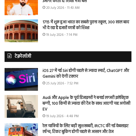
उजागर करती है: शिक्षा मंत्री बैंस
20 July 2026 - 11:43 AM
1715 में शुरू हुआ भारत का सबसे पुराना स्कूल, 300 साल बाद
भी दे रहा है हजारों छात्रों को शिक्षा
19 July 2026 - 7:14 PM
टेक्नोलॉजी
iOS 27 में नई Siri होगी पहले से ज्यादा स्मार्ट, ChatGPT और
Gemini को देगी टक्कर
25 July 2026 - 7:52 PM
Audi और Apple के पूर्व डिजाइनरों ने बनाई लग्जरी इलेक्ट्रिक
बग्गी, 100 किमी से ज्यादा की रेंज के साथ आएगी यह अनोखी
EV
19 July 2026 - 4:48 PM
रेल यात्रियों के लिए बड़ी खुशखबरी, IRCTC की नई वेबसाइट
लॉन्च, टिकट बुकिंग होगी पहले से आसान और तेज